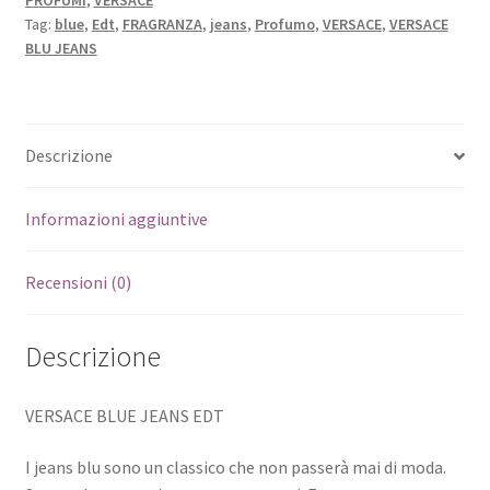
PROFUMI
,
VERSACE
Tag:
blue
,
Edt
,
FRAGRANZA
,
jeans
,
Profumo
,
VERSACE
,
VERSACE
BLU JEANS
Descrizione
Informazioni aggiuntive
Recensioni (0)
Descrizione
VERSACE BLUE JEANS EDT
I jeans blu sono un classico che non passerà mai di moda.