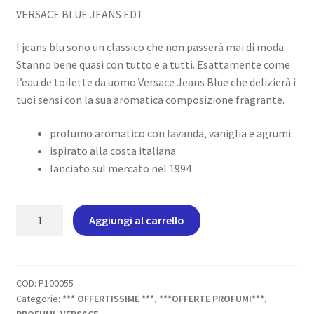
VERSACE BLUE JEANS EDT
I jeans blu sono un classico che non passerà mai di moda.
Stanno bene quasi con tutto e a tutti. Esattamente come
l’eau de toilette da uomo Versace Jeans Blue che delizierà i
tuoi sensi con la sua aromatica composizione fragrante.
profumo aromatico con lavanda, vaniglia e agrumi
ispirato alla costa italiana
lanciato sul mercato nel 1994
VERSACE
Aggiungi al carrello
BLUE
JEANS
quantità
COD:
P100055
Categorie:
*** OFFERTISSIME ***
,
***OFFERTE PROFUMI***
,