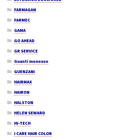
FARMAGAN
FARMEC
GAMA
GO AHEAD
GR SERVICE
Guanti monouso
GUENZANI
HAIRMAX
HAIRON
HALSTON
HELEN SEWARD
HI-TECH
I CARE HAIR COLOR