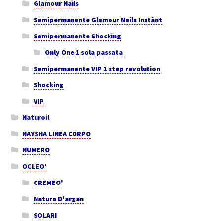
Glamour Nails
Semipermanente Glamour Nails Instànt
Semipermanente Shocking
Only One 1 sola passata
Semipermanente VIP 1 step revolution
Shocking
VIP
Naturoil
NAYSHA LINEA CORPO
NUMERO
OCLEO'
CREMEO'
Natura D'argan
SOLARI