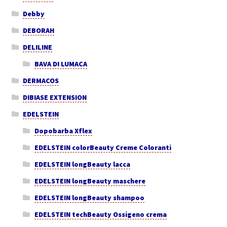
Debby
DEBORAH
DELILINE
BAVA DI LUMACA
DERMACOS
DIBIASE EXTENSION
EDELSTEIN
Dopobarba Xflex
EDELSTEIN colorBeauty Creme Coloranti
EDELSTEIN longBeauty lacca
EDELSTEIN longBeauty maschere
EDELSTEIN longBeauty shampoo
EDELSTEIN techBeauty Ossigeno crema