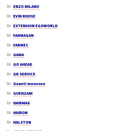
ENZO MILANO
EVIN RHOSE
EXTENSION EGOWORLD
FARMAGAN
FARMEC
GAMA
GO AHEAD
GR SERVICE
Guanti monouso
GUENZANI
HAIRMAX
HAIRON
HALSTON