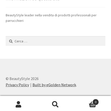
BeautyStyle leader nella vendita di prodotti professionali per
parrucchieri
Ricerca
per:
© BeautyStyle 2026
Privacy Policy
Built by eGolden Network
.
0
Cerca:
Cerca