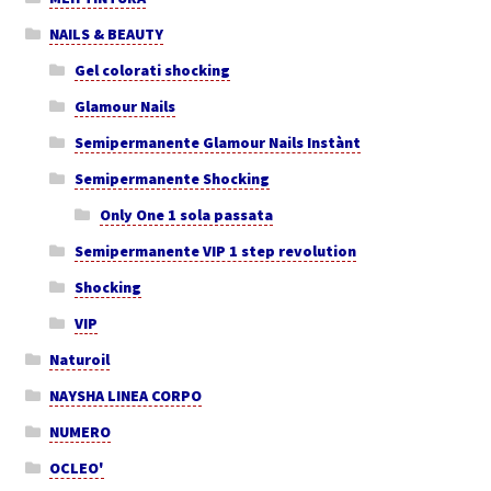
NAILS & BEAUTY
Gel colorati shocking
Glamour Nails
Semipermanente Glamour Nails Instànt
Semipermanente Shocking
Only One 1 sola passata
Semipermanente VIP 1 step revolution
Shocking
VIP
Naturoil
NAYSHA LINEA CORPO
NUMERO
OCLEO'