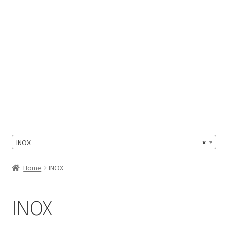
Il Mio Account
INOX
×
Home
INOX
INOX