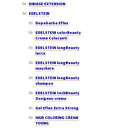
DIBIASE EXTENSION
EDELSTEIN
Dopobarba Xflex
EDELSTEIN colorBeauty
Creme Coloranti
EDELSTEIN longBeauty
lacca
EDELSTEIN longBeauty
maschere
EDELSTEIN longBeauty
shampoo
EDELSTEIN techBeauty
Ossigeno crema
Gel Xflex Extra Strong
HAIR COLORING CREAM
YOUNG