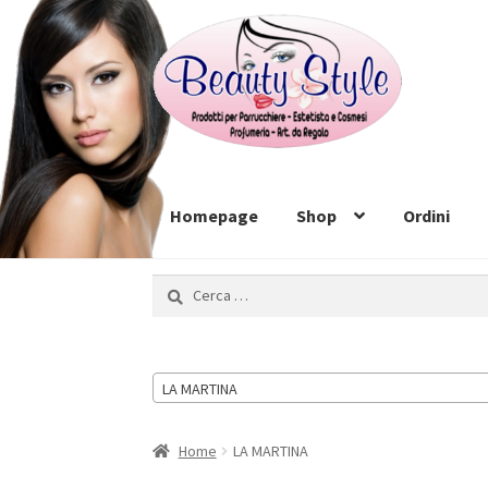
Vai
Vai
alla
al
navigazione
contenuto
Homepage
Shop
Ordini
Ricerca
per:
LA MARTINA
Home
LA MARTINA