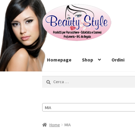
Vai
Vai
alla
al
navigazione
contenuto
Homepage
Shop
Ordini
Ricerca
per:
MIA
Home
MIA