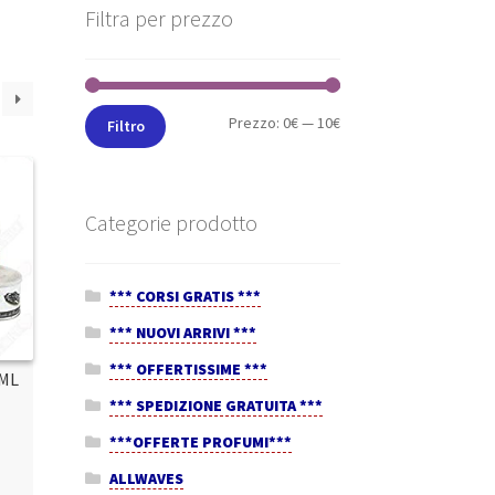
Filtra per prezzo
Prezzo:
0€
—
10€
Filtro
Categorie prodotto
*** CORSI GRATIS ***
*** NUOVI ARRIVI ***
*** OFFERTISSIME ***
0ML
*** SPEDIZIONE GRATUITA ***
***OFFERTE PROFUMI***
ALLWAVES