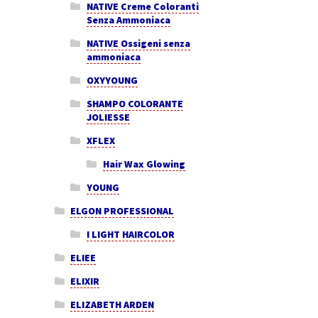
NATIVE Creme Coloranti
Senza Ammoniaca
NATIVE Ossigeni senza
ammoniaca
OXYYOUNG
SHAMPO COLORANTE
JOLIESSE
XFLEX
Hair Wax Glowing
YOUNG
ELGON PROFESSIONAL
I LIGHT HAIRCOLOR
ELIEE
ELIXIR
ELIZABETH ARDEN