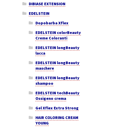
DIBIASE EXTENSION
EDELSTEIN
Dopobarba Xflex
EDELSTEIN colorBeauty
Creme Coloranti
EDELSTEIN longBeauty
lacca
EDELSTEIN longBeauty
maschere
EDELSTEIN longBeauty
shampoo
EDELSTEIN techBeauty
Ossigeno crema
Gel Xflex Extra Strong
HAIR COLORING CREAM
YOUNG