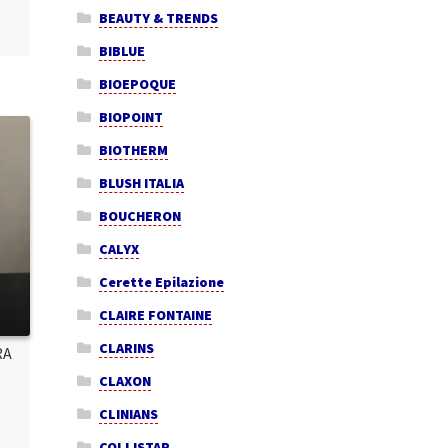
BEAUTY & TRENDS
BIBLUE
BIOEPOQUE
BIOPOINT
BIOTHERM
BLUSH ITALIA
BOUCHERON
CALYX
Cerette Epilazione
CLAIRE FONTAINE
CLARINS
RA
CLAXON
CLINIANS
COLLISTAR