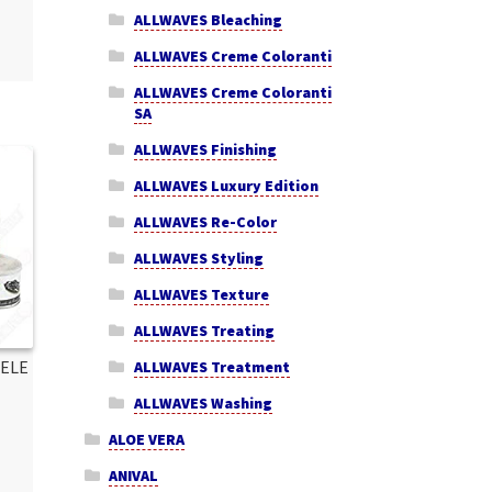
ALLWAVES Bleaching
ALLWAVES Creme Coloranti
ALLWAVES Creme Coloranti
SA
ALLWAVES Finishing
ALLWAVES Luxury Edition
ALLWAVES Re-Color
ALLWAVES Styling
ALLWAVES Texture
ALLWAVES Treating
IELE
ALLWAVES Treatment
ALLWAVES Washing
ALOE VERA
ANIVAL