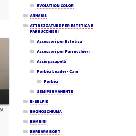
EVOLUTION COLOR
ANNABIS
ATTREZZATURE PER ESTETICA E
PARRUCCHIERI
Accessori per Estetica
Accessori per Parrucchieri
Asciugacapelli
Forbici Leader- Cam
Forbici
SEMIPERMANENTE
B-SELFIE
RA
BAGNOSCHIUMA
BAMBINI
BARBARA BORT