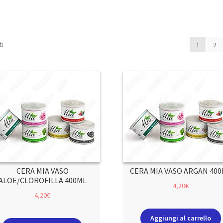
ti
1
2
CERA MIA VASO
CERA MIA VASO ARGAN 40
ALOE/CLOROFILLA 400ML
4,20
€
4,20
€
Aggiungi al carrello