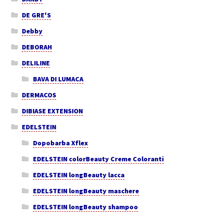
DE GRE'S
Debby
DEBORAH
DELILINE
BAVA DI LUMACA
DERMACOS
DIBIASE EXTENSION
EDELSTEIN
Dopobarba Xflex
EDELSTEIN colorBeauty Creme Coloranti
EDELSTEIN longBeauty lacca
EDELSTEIN longBeauty maschere
EDELSTEIN longBeauty shampoo