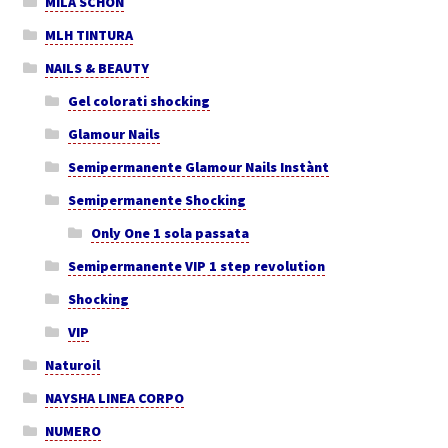
MILA SCHON
MLH TINTURA
NAILS & BEAUTY
Gel colorati shocking
Glamour Nails
Semipermanente Glamour Nails Instànt
Semipermanente Shocking
Only One 1 sola passata
Semipermanente VIP 1 step revolution
Shocking
VIP
Naturoil
NAYSHA LINEA CORPO
NUMERO