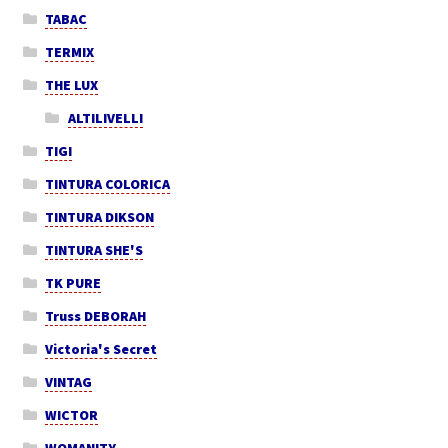
TABAC
TERMIX
THE LUX
ALTILIVELLI
TIGI
TINTURA COLORICA
TINTURA DIKSON
TINTURA SHE'S
TK PURE
Truss DEBORAH
Victoria's Secret
VINTAG
WICTOR