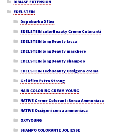
DIBIASE EXTENSION
EDELSTEIN
Dopobarba Xflex
EDELSTEIN colorBeauty Creme Coloranti
EDELSTEIN longBeauty lacca
EDELSTEIN longBeauty maschere
EDELSTEIN longBeauty shampoo
EDELSTEIN techBeauty Ossigeno crema
Gel Xflex Extra Strong
HAIR COLORING CREAM YOUNG
NATIVE Creme Coloranti Senza Ammoniaca
NATIVE Ossigeni senza ammoniaca
OXYYOUNG
SHAMPO COLORANTE JOLIESSE