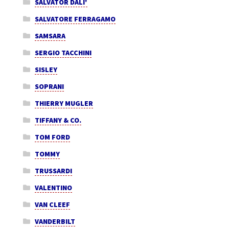
SALVATOR DALI'
SALVATORE FERRAGAMO
SAMSARA
SERGIO TACCHINI
SISLEY
SOPRANI
THIERRY MUGLER
TIFFANY & CO.
TOM FORD
TOMMY
TRUSSARDI
VALENTINO
VAN CLEEF
VANDERBILT