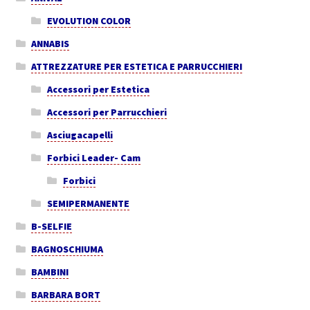
EVOLUTION COLOR
ANNABIS
ATTREZZATURE PER ESTETICA E PARRUCCHIERI
Accessori per Estetica
Accessori per Parrucchieri
Asciugacapelli
Forbici Leader- Cam
Forbici
SEMIPERMANENTE
B-SELFIE
BAGNOSCHIUMA
BAMBINI
BARBARA BORT