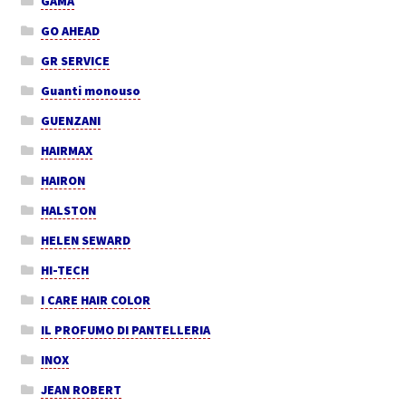
GAMA
GO AHEAD
GR SERVICE
Guanti monouso
GUENZANI
HAIRMAX
HAIRON
HALSTON
HELEN SEWARD
HI-TECH
I CARE HAIR COLOR
IL PROFUMO DI PANTELLERIA
INOX
JEAN ROBERT