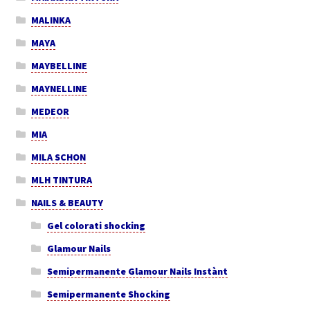
MALINKA
MAYA
MAYBELLINE
MAYNELLINE
MEDEOR
MIA
MILA SCHON
MLH TINTURA
NAILS & BEAUTY
Gel colorati shocking
Glamour Nails
Semipermanente Glamour Nails Instànt
Semipermanente Shocking