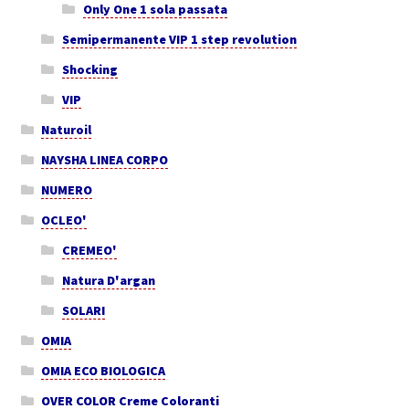
Only One 1 sola passata
Semipermanente VIP 1 step revolution
Shocking
VIP
Naturoil
NAYSHA LINEA CORPO
NUMERO
OCLEO'
CREMEO'
Natura D'argan
SOLARI
OMIA
OMIA ECO BIOLOGICA
OVER COLOR Creme Coloranti