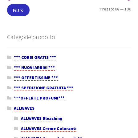
Prezzo:
0€
—
10€
Filtro
Categorie prodotto
*** CORSI GRATIS ***
*** NUOVI ARRIVI ***
*** OFFERTISSIME ***
*** SPEDIZIONE GRATUITA ***
***OFFERTE PROFUMI***
ALLWAVES
ALLWAVES Bleaching
ALLWAVES Creme Coloranti