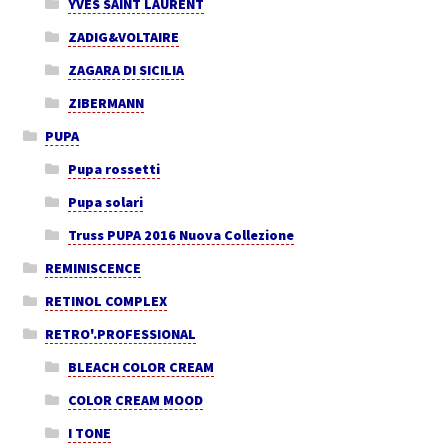
YVES SAINT LAURENT
ZADIG&VOLTAIRE
ZAGARA DI SICILIA
ZIBERMANN
PUPA
Pupa rossetti
Pupa solari
Truss PUPA 2016 Nuova Collezione
REMINISCENCE
RETINOL COMPLEX
RETRO'.PROFESSIONAL
BLEACH COLOR CREAM
COLOR CREAM MOOD
I TONE