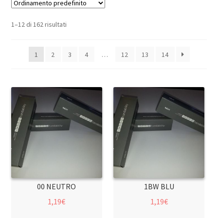
1–12 di 162 risultati
1
2
3
4
…
12
13
14
00 NEUTRO
1BW BLU
1,19
€
1,19
€