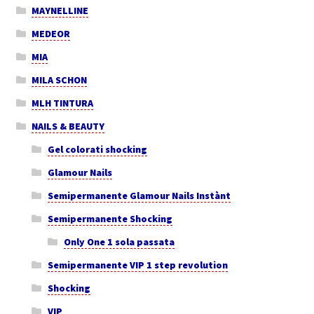
MAYNELLINE
MEDEOR
MIA
MILA SCHON
MLH TINTURA
NAILS & BEAUTY
Gel colorati shocking
Glamour Nails
Semipermanente Glamour Nails Instànt
Semipermanente Shocking
Only One 1 sola passata
Semipermanente VIP 1 step revolution
Shocking
VIP