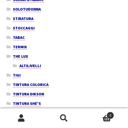
SOLOTUDONNA
STIRATURA
STOCCAGGI
TABAC
TERMIX
THE LUX
ALTILIVELLI
TIGI
TINTURA COLORICA
TINTURA DIKSON
TINTURA SHE'S
TK PURE
0
Cerca:
Cerca
Truss DEBORAH