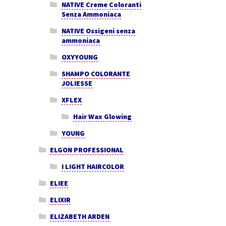
NATIVE Creme Coloranti
Senza Ammoniaca
NATIVE Ossigeni senza
ammoniaca
OXYYOUNG
SHAMPO COLORANTE
JOLIESSE
XFLEX
Hair Wax Glowing
YOUNG
ELGON PROFESSIONAL
I LIGHT HAIRCOLOR
ELIEE
ELIXIR
ELIZABETH ARDEN