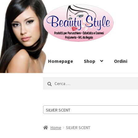
Vai
Vai
alla
al
navigazione
contenuto
Homepage
Shop
Ordini
Ricerca
per:
SILVER SCENT
Home
SILVER SCENT