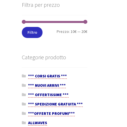
Filtra per prezzo
Prezzo:
10€
—
20€
Filtro
Categorie prodotto
*** CORSI GRATIS ***
*** NUOVI ARRIVI ***
*** OFFERTISSIME ***
*** SPEDIZIONE GRATUITA ***
***OFFERTE PROFUMI***
ALLWAVES