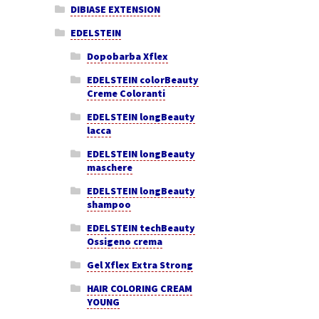
DIBIASE EXTENSION
EDELSTEIN
Dopobarba Xflex
EDELSTEIN colorBeauty
Creme Coloranti
EDELSTEIN longBeauty
lacca
EDELSTEIN longBeauty
maschere
EDELSTEIN longBeauty
shampoo
EDELSTEIN techBeauty
Ossigeno crema
Gel Xflex Extra Strong
HAIR COLORING CREAM
YOUNG