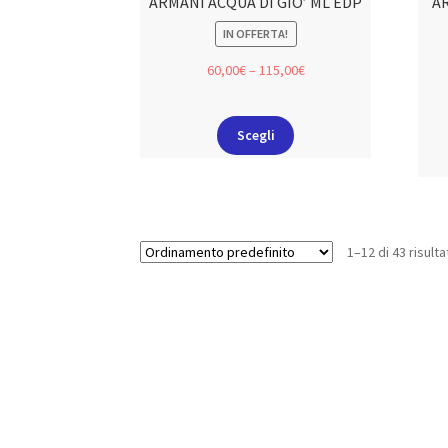
ARMANI ACQUA DI GIO’ ML EDP
A
IN OFFERTA!
60,00
€
–
115,00
€
Scegli
1–12 di 43 risulta