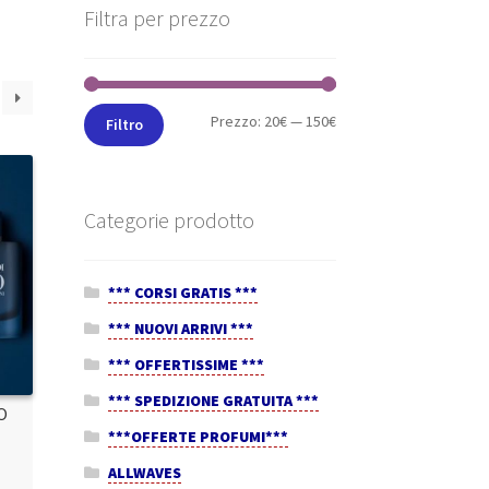
Filtra per prezzo
Prezzo:
20€
—
150€
Filtro
Categorie prodotto
*** CORSI GRATIS ***
*** NUOVI ARRIVI ***
*** OFFERTISSIME ***
*** SPEDIZIONE GRATUITA ***
O
***OFFERTE PROFUMI***
ALLWAVES