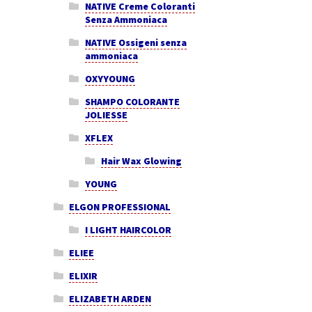
NATIVE Creme Coloranti
Senza Ammoniaca
NATIVE Ossigeni senza
ammoniaca
OXYYOUNG
SHAMPO COLORANTE
JOLIESSE
XFLEX
Hair Wax Glowing
YOUNG
ELGON PROFESSIONAL
I LIGHT HAIRCOLOR
ELIEE
ELIXIR
ELIZABETH ARDEN