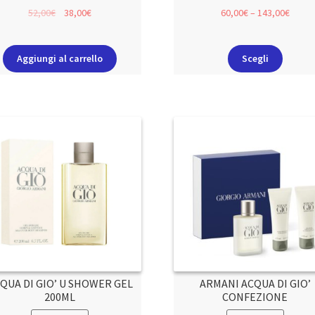
52,00
€
38,00
€
60,00
€
–
143,00
€
Aggiungi al carrello
Scegli
QUA DI GIO’ U SHOWER GEL
ARMANI ACQUA DI GIO’
200ML
CONFEZIONE