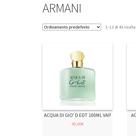
ARMANI
1–12 di 43 risulta
ACQUA DI GIO’ D EDT 100ML VAP
A
95,00
€