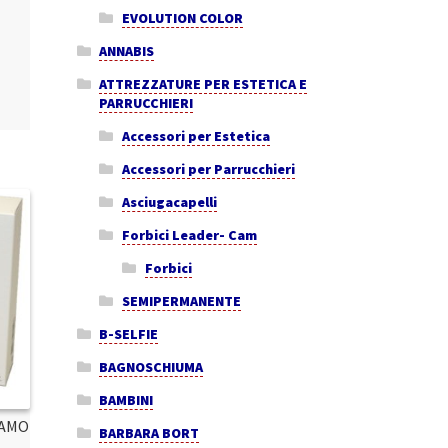
EVOLUTION COLOR
ANNABIS
ATTREZZATURE PER ESTETICA E
PARRUCCHIERI
Accessori per Estetica
Accessori per Parrucchieri
Asciugacapelli
Forbici Leader- Cam
Forbici
SEMIPERMANENTE
B-SELFIE
BAGNOSCHIUMA
BAMBINI
SAMO
BARBARA BORT