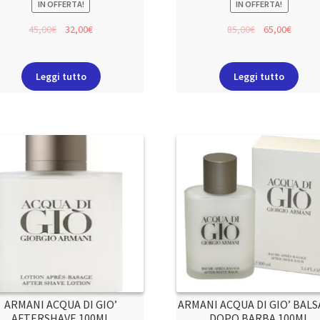
IN OFFERTA!
IN OFFERTA!
45,00
€
32,00
€
85,00
€
65,00
€
Leggi tutto
Leggi tutto
ARMANI ACQUA DI GIO’
ARMANI ACQUA DI GIO’ BAL
AFTERSHAVE 100ML
DOPO BARBA 100ML