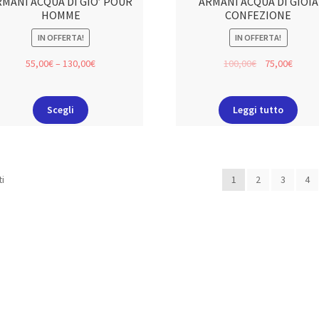
RMANI ACQUA DI GIO’ POUR
ARMANI ACQUA DI GIOIA
HOMME
CONFEZIONE
IN OFFERTA!
IN OFFERTA!
55,00
€
–
130,00
€
100,00
€
75,00
€
Scegli
Leggi tutto
ti
1
2
3
4