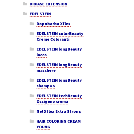
DIBIASE EXTENSION
EDELSTEIN
Dopobarba Xflex
EDELSTEIN colorBeauty
Creme Coloranti
EDELSTEIN longBeauty
lacca
EDELSTEIN longBeauty
maschere
EDELSTEIN longBeauty
shampoo
EDELSTEIN techBeauty
Ossigeno crema
Gel Xflex Extra Strong
HAIR COLORING CREAM
YOUNG