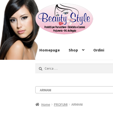
Vai
Vai
alla
al
navigazione
contenuto
Homepage
Shop
Ordini
Ricerca
per:
ARMANI
Home
PROFUMI
ARMANI