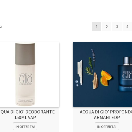
ti
1
2
3
4
CQUA DI GIO’ DEODORANTE
ACQUA DI GIO’ PROFOND
150ML VAP
ARMANI EDP
IN OFFERTA!
IN OFFERTA!