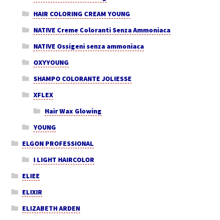
HAIR COLORING CREAM YOUNG
NATIVE Creme Coloranti Senza Ammoniaca
NATIVE Ossigeni senza ammoniaca
OXYYOUNG
SHAMPO COLORANTE JOLIESSE
XFLEX
Hair Wax Glowing
YOUNG
ELGON PROFESSIONAL
I LIGHT HAIRCOLOR
ELIEE
ELIXIR
ELIZABETH ARDEN