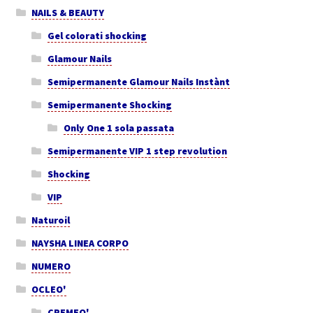
NAILS & BEAUTY
Gel colorati shocking
Glamour Nails
Semipermanente Glamour Nails Instànt
Semipermanente Shocking
Only One 1 sola passata
Semipermanente VIP 1 step revolution
Shocking
VIP
Naturoil
NAYSHA LINEA CORPO
NUMERO
OCLEO'
CREMEO'