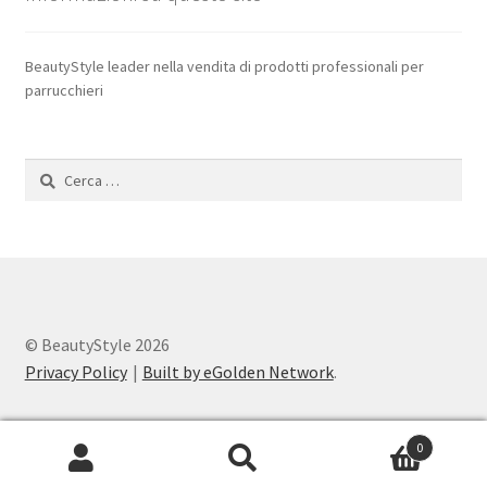
BeautyStyle leader nella vendita di prodotti professionali per
parrucchieri
Ricerca
per:
© BeautyStyle 2026
Privacy Policy
Built by eGolden Network
.
0
Cerca:
Cerca