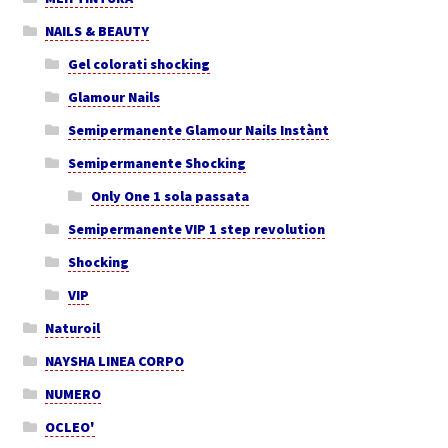
NAILS & BEAUTY
Gel colorati shocking
Glamour Nails
Semipermanente Glamour Nails Instànt
Semipermanente Shocking
Only One 1 sola passata
Semipermanente VIP 1 step revolution
Shocking
VIP
Naturoil
NAYSHA LINEA CORPO
NUMERO
OCLEO'