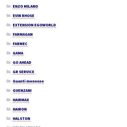
ENZO MILANO
EVIN RHOSE
EXTENSION EGOWORLD
FARMAGAN
FARMEC
GAMA
GO AHEAD
GR SERVICE
Guanti monouso
GUENZANI
HAIRMAX
HAIRON
HALSTON