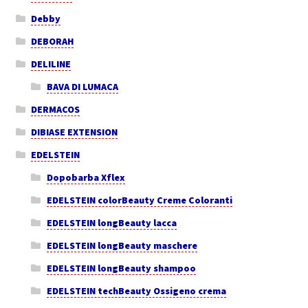
Debby
DEBORAH
DELILINE
BAVA DI LUMACA
DERMACOS
DIBIASE EXTENSION
EDELSTEIN
Dopobarba Xflex
EDELSTEIN colorBeauty Creme Coloranti
EDELSTEIN longBeauty lacca
EDELSTEIN longBeauty maschere
EDELSTEIN longBeauty shampoo
EDELSTEIN techBeauty Ossigeno crema