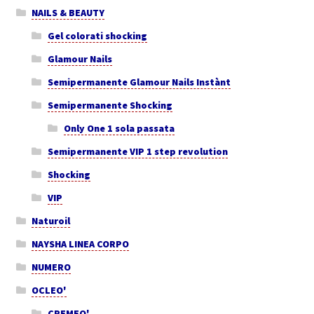
NAILS & BEAUTY
Gel colorati shocking
Glamour Nails
Semipermanente Glamour Nails Instànt
Semipermanente Shocking
Only One 1 sola passata
Semipermanente VIP 1 step revolution
Shocking
VIP
Naturoil
NAYSHA LINEA CORPO
NUMERO
OCLEO'
CREMEO'