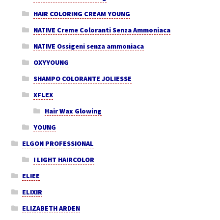
HAIR COLORING CREAM YOUNG
NATIVE Creme Coloranti Senza Ammoniaca
NATIVE Ossigeni senza ammoniaca
OXYYOUNG
SHAMPO COLORANTE JOLIESSE
XFLEX
Hair Wax Glowing
YOUNG
ELGON PROFESSIONAL
I LIGHT HAIRCOLOR
ELIEE
ELIXIR
ELIZABETH ARDEN