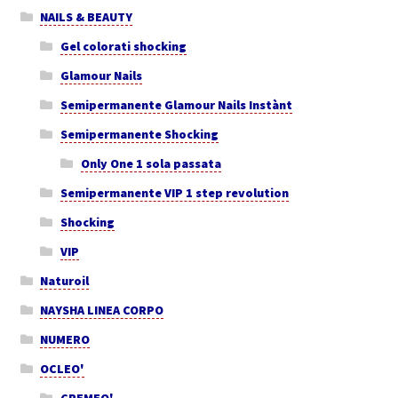
NAILS & BEAUTY
Gel colorati shocking
Glamour Nails
Semipermanente Glamour Nails Instànt
Semipermanente Shocking
Only One 1 sola passata
Semipermanente VIP 1 step revolution
Shocking
VIP
Naturoil
NAYSHA LINEA CORPO
NUMERO
OCLEO'
CREMEO'