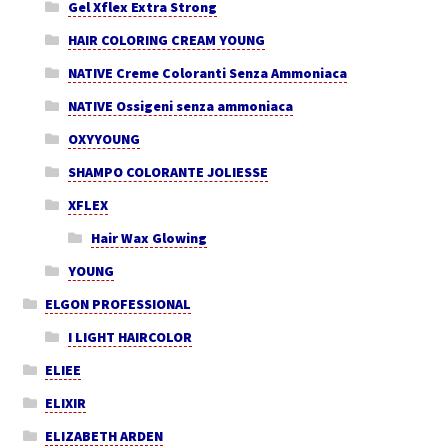
Gel Xflex Extra Strong
HAIR COLORING CREAM YOUNG
NATIVE Creme Coloranti Senza Ammoniaca
NATIVE Ossigeni senza ammoniaca
OXYYOUNG
SHAMPO COLORANTE JOLIESSE
XFLEX
Hair Wax Glowing
YOUNG
ELGON PROFESSIONAL
I LIGHT HAIRCOLOR
ELIEE
ELIXIR
ELIZABETH ARDEN