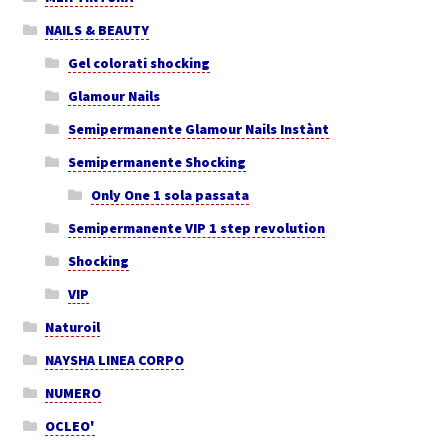
NAILS & BEAUTY
Gel colorati shocking
Glamour Nails
Semipermanente Glamour Nails Instànt
Semipermanente Shocking
Only One 1 sola passata
Semipermanente VIP 1 step revolution
Shocking
VIP
Naturoil
NAYSHA LINEA CORPO
NUMERO
OCLEO'