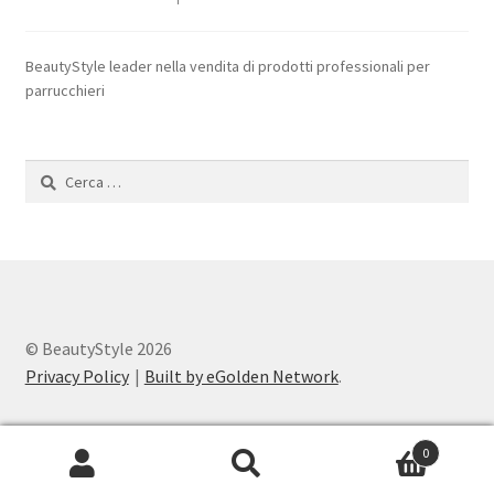
BeautyStyle leader nella vendita di prodotti professionali per
parrucchieri
Ricerca
per:
© BeautyStyle 2026
Privacy Policy
Built by eGolden Network
.
0
Cerca:
Cerca