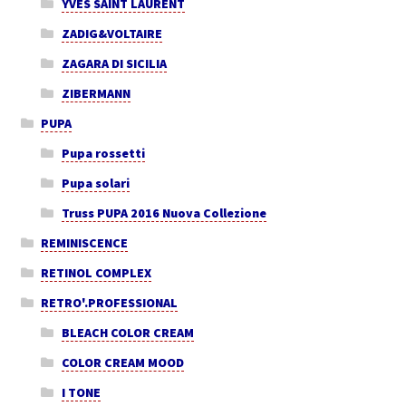
YVES SAINT LAURENT
ZADIG&VOLTAIRE
ZAGARA DI SICILIA
ZIBERMANN
PUPA
Pupa rossetti
Pupa solari
Truss PUPA 2016 Nuova Collezione
REMINISCENCE
RETINOL COMPLEX
RETRO'.PROFESSIONAL
BLEACH COLOR CREAM
COLOR CREAM MOOD
I TONE