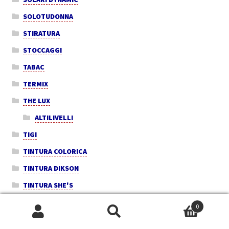
SOLOTUDONNA
STIRATURA
STOCCAGGI
TABAC
TERMIX
THE LUX
ALTILIVELLI
TIGI
TINTURA COLORICA
TINTURA DIKSON
TINTURA SHE'S
TK PURE
0
Cerca:
Cerca
Truss DEBORAH