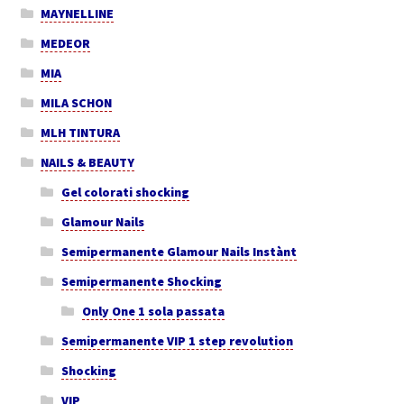
MAYNELLINE
MEDEOR
MIA
MILA SCHON
MLH TINTURA
NAILS & BEAUTY
Gel colorati shocking
Glamour Nails
Semipermanente Glamour Nails Instànt
Semipermanente Shocking
Only One 1 sola passata
Semipermanente VIP 1 step revolution
Shocking
VIP