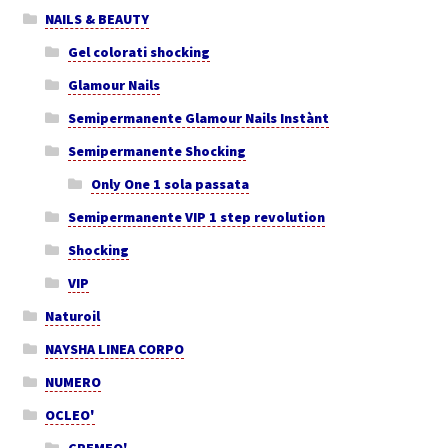
NAILS & BEAUTY
Gel colorati shocking
Glamour Nails
Semipermanente Glamour Nails Instànt
Semipermanente Shocking
Only One 1 sola passata
Semipermanente VIP 1 step revolution
Shocking
VIP
Naturoil
NAYSHA LINEA CORPO
NUMERO
OCLEO'
CREMEO'