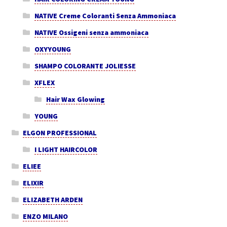
NATIVE Creme Coloranti Senza Ammoniaca
NATIVE Ossigeni senza ammoniaca
OXYYOUNG
SHAMPO COLORANTE JOLIESSE
XFLEX
Hair Wax Glowing
YOUNG
ELGON PROFESSIONAL
I LIGHT HAIRCOLOR
ELIEE
ELIXIR
ELIZABETH ARDEN
ENZO MILANO