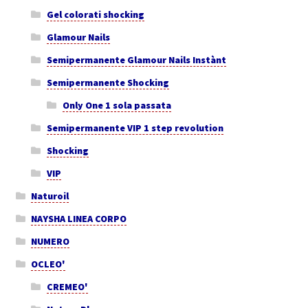
Gel colorati shocking
Glamour Nails
Semipermanente Glamour Nails Instànt
Semipermanente Shocking
Only One 1 sola passata
Semipermanente VIP 1 step revolution
Shocking
VIP
Naturoil
NAYSHA LINEA CORPO
NUMERO
OCLEO'
CREMEO'