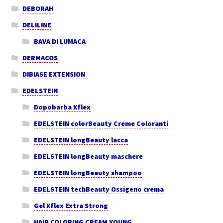
DEBORAH
DELILINE
BAVA DI LUMACA
DERMACOS
DIBIASE EXTENSION
EDELSTEIN
Dopobarba Xflex
EDELSTEIN colorBeauty Creme Coloranti
EDELSTEIN longBeauty lacca
EDELSTEIN longBeauty maschere
EDELSTEIN longBeauty shampoo
EDELSTEIN techBeauty Ossigeno crema
Gel Xflex Extra Strong
HAIR COLORING CREAM YOUNG