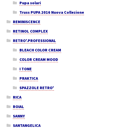
Pupa solari
Truss PUPA 2016 Nuova Collezione
REMINISCENCE
RETINOL COMPLEX
RETRO'.PROFESSIONAL
BLEACH COLOR CREAM
COLOR CREAM MOOD
I TONE
PRAKTICA
SPAZZOLE RETRO'
RICA
ROIAL
SANNY
SANTANGELICA