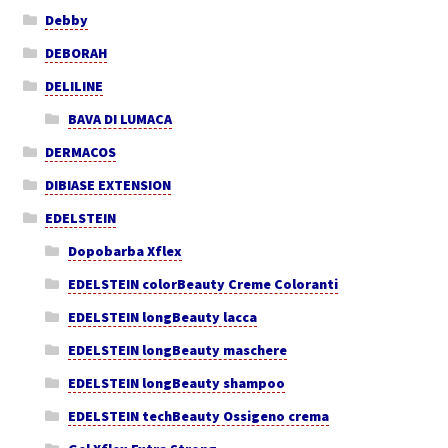
Debby
DEBORAH
DELILINE
BAVA DI LUMACA
DERMACOS
DIBIASE EXTENSION
EDELSTEIN
Dopobarba Xflex
EDELSTEIN colorBeauty Creme Coloranti
EDELSTEIN longBeauty lacca
EDELSTEIN longBeauty maschere
EDELSTEIN longBeauty shampoo
EDELSTEIN techBeauty Ossigeno crema