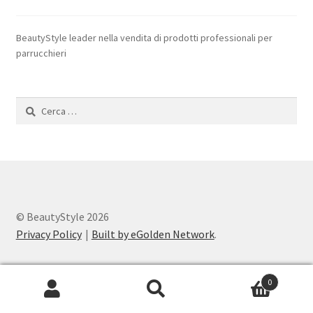
BeautyStyle leader nella vendita di prodotti professionali per
parrucchieri
Ricerca
per:
© BeautyStyle 2026
Privacy Policy
Built by eGolden Network
.
0
Cerca:
Cerca