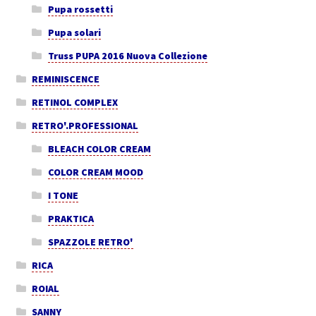
Pupa rossetti
Pupa solari
Truss PUPA 2016 Nuova Collezione
REMINISCENCE
RETINOL COMPLEX
RETRO'.PROFESSIONAL
BLEACH COLOR CREAM
COLOR CREAM MOOD
I TONE
PRAKTICA
SPAZZOLE RETRO'
RICA
ROIAL
SANNY