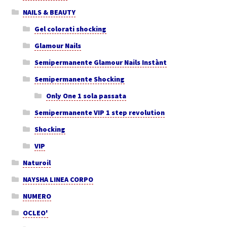
NAILS & BEAUTY
Gel colorati shocking
Glamour Nails
Semipermanente Glamour Nails Instànt
Semipermanente Shocking
Only One 1 sola passata
Semipermanente VIP 1 step revolution
Shocking
VIP
Naturoil
NAYSHA LINEA CORPO
NUMERO
OCLEO'