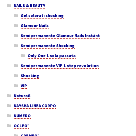
NAILS & BEAUTY
Gel colorati shocking
Glamour Nails
Semipermanente Glamour Nails Instànt
Semipermanente Shocking
Only One 1 sola passata
Semipermanente VIP 1 step revolution
Shocking
VIP
Naturoil
NAYSHA LINEA CORPO
NUMERO
OCLEO'
CREMEO'