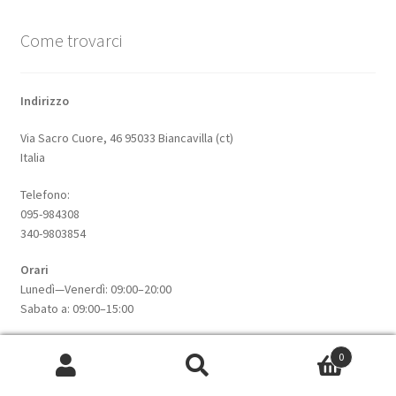
Come trovarci
Indirizzo
Via Sacro Cuore, 46 95033 Biancavilla (ct)
Italia
Telefono:
095-984308
340-9803854
Orari
Lunedì—Venerdì: 09:00–20:00
Sabato a: 09:00–15:00
0
Informazioni su questo sito
Cerca:
Cerca