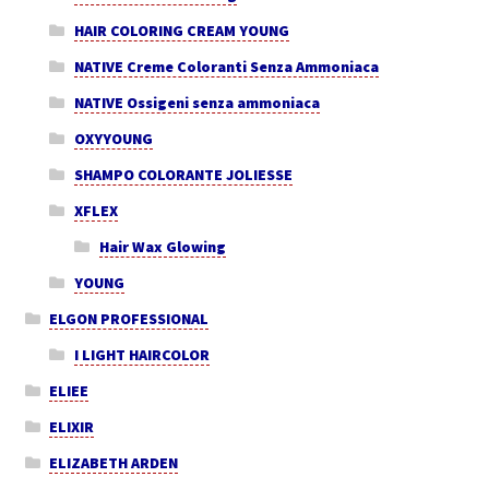
HAIR COLORING CREAM YOUNG
NATIVE Creme Coloranti Senza Ammoniaca
NATIVE Ossigeni senza ammoniaca
OXYYOUNG
SHAMPO COLORANTE JOLIESSE
XFLEX
Hair Wax Glowing
YOUNG
ELGON PROFESSIONAL
I LIGHT HAIRCOLOR
ELIEE
ELIXIR
ELIZABETH ARDEN