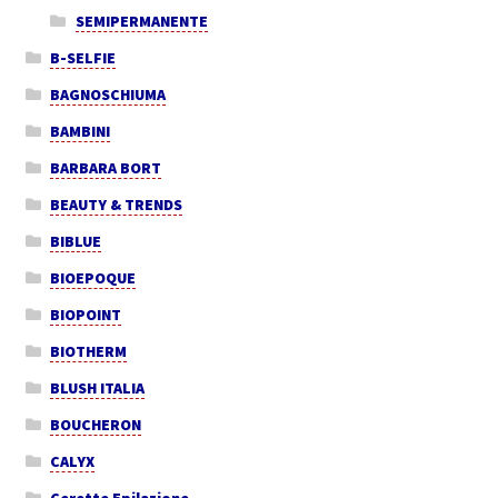
SEMIPERMANENTE
B-SELFIE
BAGNOSCHIUMA
BAMBINI
BARBARA BORT
BEAUTY & TRENDS
BIBLUE
BIOEPOQUE
BIOPOINT
BIOTHERM
BLUSH ITALIA
BOUCHERON
CALYX
Cerette Epilazione