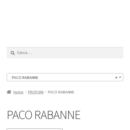
Il Mio Account
Ricerca
per:
PACO RABANNE
×
Home
PROFUMI
PACO RABANNE
PACO RABANNE