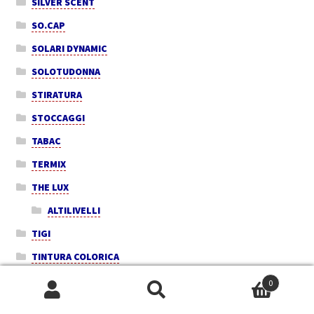
SILVER SCENT
SO.CAP
SOLARI DYNAMIC
SOLOTUDONNA
STIRATURA
STOCCAGGI
TABAC
TERMIX
THE LUX
ALTILIVELLI
TIGI
TINTURA COLORICA
TINTURA DIKSON
0
Cerca:
Cerca
TINTURA SHE'S