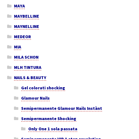
MAYA
MAYBELLINE
MAYNELLINE
MEDEOR
MIA
MILA SCHON
MLH TINTURA
NAILS & BEAUTY
Gel colorati shocking
Glamour Nails
Semipermanente Glamour Nails Instànt
Semipermanente Shocking
Only One 1 sola passata
Semipermanente VIP 1 step revolution