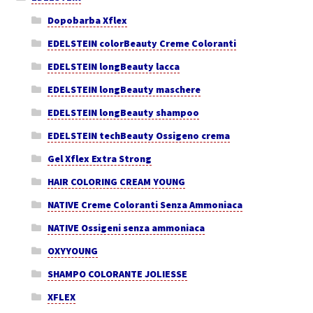
Dopobarba Xflex
EDELSTEIN colorBeauty Creme Coloranti
EDELSTEIN longBeauty lacca
EDELSTEIN longBeauty maschere
EDELSTEIN longBeauty shampoo
EDELSTEIN techBeauty Ossigeno crema
Gel Xflex Extra Strong
HAIR COLORING CREAM YOUNG
NATIVE Creme Coloranti Senza Ammoniaca
NATIVE Ossigeni senza ammoniaca
OXYYOUNG
SHAMPO COLORANTE JOLIESSE
XFLEX