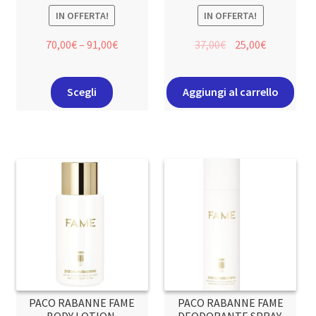
IN OFFERTA!
IN OFFERTA!
70,00
€
–
91,00
€
37,00
€
25,00
€
Scegli
Aggiungi al carrello
PACO RABANNE FAME
PACO RABANNE FAME
BODY LOTION
DEODORANTE SPRAY