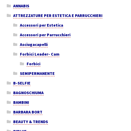
ANNABIS
ATTREZZATURE PER ESTETICA E PARRUCCHIERI
Accessori per Estetica
Accessori per Parrucchieri
Asciugacapelli
Forbici Leader- Cam
Forbici
SEMIPERMANENTE
B-SELFIE
BAGNOSCHIUMA
BAMBINI
BARBARA BORT
BEAUTY & TRENDS