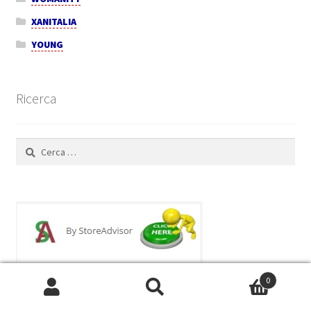
XANITALIA
YOUNG
Ricerca
Ricerca
per:
0
Cerca:
Cerca