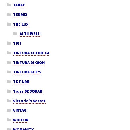
TABAC
TERMIX
THE LUX
ALTILIVELLI
TIGI
TINTURA COLORICA
TINTURA DIKSON
TINTURA SHE'S
TK PURE
Truss DEBORAH
Victoria's Secret
VINTAG
WICTOR
WOMANITY