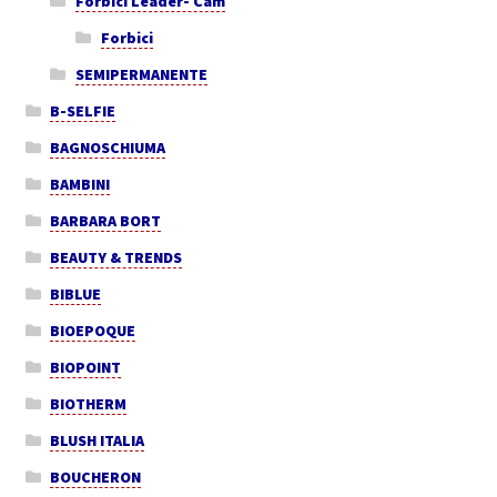
Forbici Leader- Cam
Forbici
SEMIPERMANENTE
B-SELFIE
BAGNOSCHIUMA
BAMBINI
BARBARA BORT
BEAUTY & TRENDS
BIBLUE
BIOEPOQUE
BIOPOINT
BIOTHERM
BLUSH ITALIA
BOUCHERON