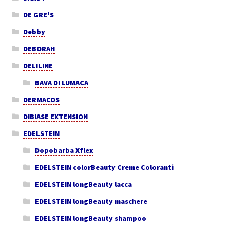
DE GRE'S
Debby
DEBORAH
DELILINE
BAVA DI LUMACA
DERMACOS
DIBIASE EXTENSION
EDELSTEIN
Dopobarba Xflex
EDELSTEIN colorBeauty Creme Coloranti
EDELSTEIN longBeauty lacca
EDELSTEIN longBeauty maschere
EDELSTEIN longBeauty shampoo