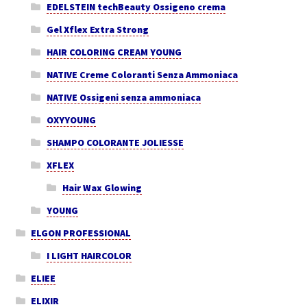
EDELSTEIN techBeauty Ossigeno crema
Gel Xflex Extra Strong
HAIR COLORING CREAM YOUNG
NATIVE Creme Coloranti Senza Ammoniaca
NATIVE Ossigeni senza ammoniaca
OXYYOUNG
SHAMPO COLORANTE JOLIESSE
XFLEX
Hair Wax Glowing
YOUNG
ELGON PROFESSIONAL
I LIGHT HAIRCOLOR
ELIEE
ELIXIR