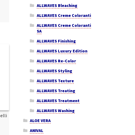
ALLWAVES Bleaching
ALLWAVES Creme Coloranti
ALLWAVES Creme Coloranti
SA
ALLWAVES Finishing
ALLWAVES Luxury Edition
ALLWAVES Re-Color
ALLWAVES Styling
ALLWAVES Texture
ALLWAVES Treating
ALLWAVES Treatment
ALLWAVES Washing
elli
ALOE VERA
ANIVAL