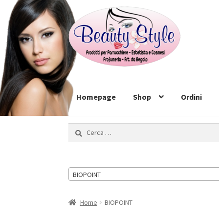
Vai
Vai
alla
al
navigazione
contenuto
Homepage
Shop
Ordini
Ricerca
per:
BIOPOINT
Home
BIOPOINT