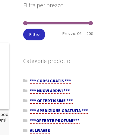
Filtra per prezzo
Prezzo:
0€
—
20€
Filtro
Categorie prodotto
*** CORSI GRATIS ***
*** NUOVI ARRIVI ***
*** OFFERTISSIME ***
*** SPEDIZIONE GRATUITA ***
mpoo
0ml
***OFFERTE PROFUMI***
ALLWAVES