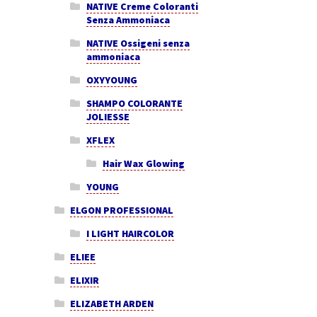
NATIVE Creme Coloranti
Senza Ammoniaca
NATIVE Ossigeni senza
ammoniaca
OXYYOUNG
SHAMPO COLORANTE
JOLIESSE
XFLEX
Hair Wax Glowing
YOUNG
ELGON PROFESSIONAL
I LIGHT HAIRCOLOR
ELIEE
ELIXIR
ELIZABETH ARDEN