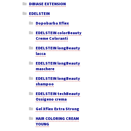
DIBIASE EXTENSION
EDELSTEIN
Dopobarba Xflex
EDELSTEIN colorBeauty
Creme Coloranti
EDELSTEIN longBeauty
lacca
EDELSTEIN longBeauty
maschere
EDELSTEIN longBeauty
shampoo
EDELSTEIN techBeauty
Ossigeno crema
Gel Xflex Extra Strong
HAIR COLORING CREAM
YOUNG