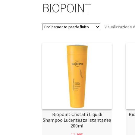
BIOPOINT
Visualizzazione di 
Biopoint Cristalli Liquidi
Bi
Shampoo Lucentezza Istantanea
200ml
11,99
€