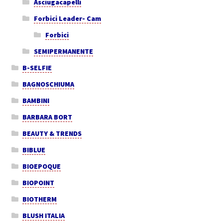
Asciugacapelli
Forbici Leader- Cam
Forbici
SEMIPERMANENTE
B-SELFIE
BAGNOSCHIUMA
BAMBINI
BARBARA BORT
BEAUTY & TRENDS
BIBLUE
BIOEPOQUE
BIOPOINT
BIOTHERM
BLUSH ITALIA