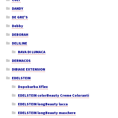
DANDY
DE GRE'S
Debby
DEBORAH
DELILINE
BAVA DI LUMACA
DERMACOS
DIBIASE EXTENSION
EDELSTEIN
Dopobarba Xflex
EDELSTEIN colorBeauty Creme Coloranti
EDELSTEIN longBeauty lacca
EDELSTEIN longBeauty maschere