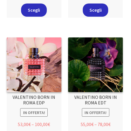
Scegli
Scegli
VALENTINO BORN IN
VALENTINO BORN IN
ROMA EDP
ROMA EDT
IN OFFERTA!
IN OFFERTA!
53,00
€
–
100,00
€
55,00
€
–
78,00
€