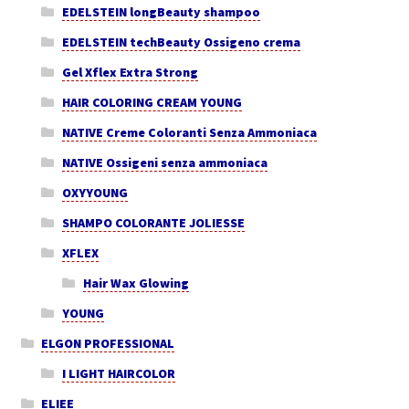
EDELSTEIN longBeauty shampoo
EDELSTEIN techBeauty Ossigeno crema
Gel Xflex Extra Strong
HAIR COLORING CREAM YOUNG
NATIVE Creme Coloranti Senza Ammoniaca
NATIVE Ossigeni senza ammoniaca
OXYYOUNG
SHAMPO COLORANTE JOLIESSE
XFLEX
Hair Wax Glowing
YOUNG
ELGON PROFESSIONAL
I LIGHT HAIRCOLOR
ELIEE