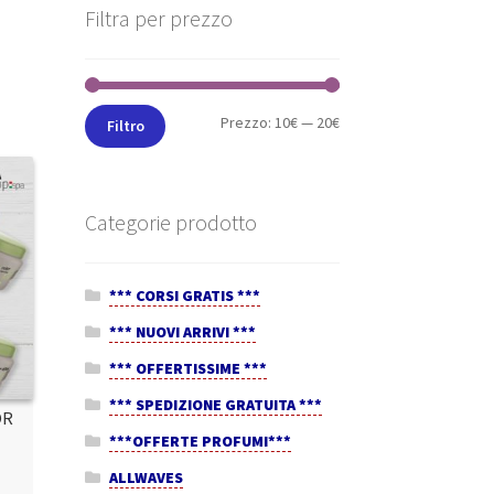
Filtra per prezzo
Prezzo:
10€
—
20€
Filtro
Categorie prodotto
*** CORSI GRATIS ***
*** NUOVI ARRIVI ***
*** OFFERTISSIME ***
*** SPEDIZIONE GRATUITA ***
OR
***OFFERTE PROFUMI***
ALLWAVES