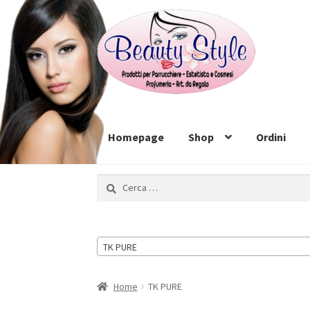
Vai
Vai
alla
al
navigazione
contenuto
Homepage
Shop
Ordini
Ricerca
per:
TK PURE
Home
TK PURE