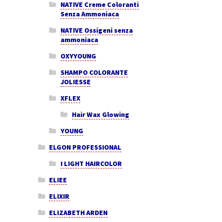
NATIVE Creme Coloranti
Senza Ammoniaca
NATIVE Ossigeni senza
ammoniaca
OXYYOUNG
SHAMPO COLORANTE
JOLIESSE
XFLEX
Hair Wax Glowing
YOUNG
ELGON PROFESSIONAL
I LIGHT HAIRCOLOR
ELIEE
ELIXIR
ELIZABETH ARDEN