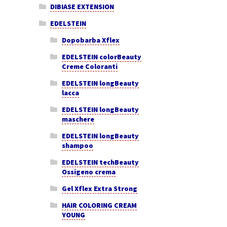
DIBIASE EXTENSION
EDELSTEIN
Dopobarba Xflex
EDELSTEIN colorBeauty
Creme Coloranti
EDELSTEIN longBeauty
lacca
EDELSTEIN longBeauty
maschere
EDELSTEIN longBeauty
shampoo
EDELSTEIN techBeauty
Ossigeno crema
Gel Xflex Extra Strong
HAIR COLORING CREAM
YOUNG