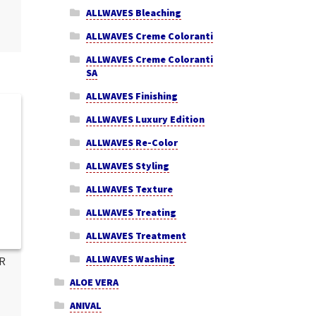
ALLWAVES Bleaching
ALLWAVES Creme Coloranti
ALLWAVES Creme Coloranti
SA
ALLWAVES Finishing
ALLWAVES Luxury Edition
ALLWAVES Re-Color
ALLWAVES Styling
ALLWAVES Texture
ALLWAVES Treating
ALLWAVES Treatment
ALLWAVES Washing
R
ALOE VERA
ANIVAL