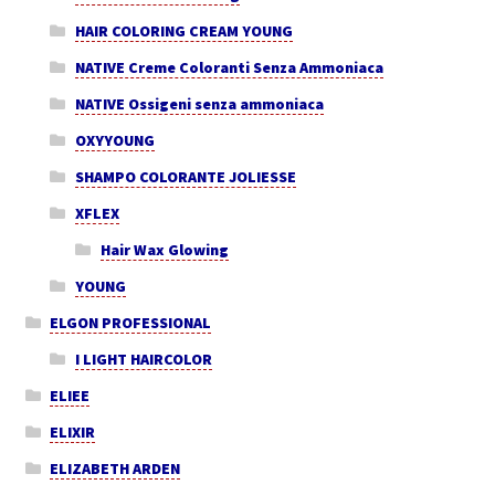
HAIR COLORING CREAM YOUNG
NATIVE Creme Coloranti Senza Ammoniaca
NATIVE Ossigeni senza ammoniaca
OXYYOUNG
SHAMPO COLORANTE JOLIESSE
XFLEX
Hair Wax Glowing
YOUNG
ELGON PROFESSIONAL
I LIGHT HAIRCOLOR
ELIEE
ELIXIR
ELIZABETH ARDEN