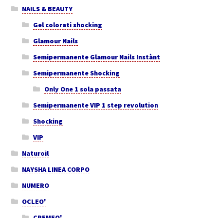
NAILS & BEAUTY
Gel colorati shocking
Glamour Nails
Semipermanente Glamour Nails Instànt
Semipermanente Shocking
Only One 1 sola passata
Semipermanente VIP 1 step revolution
Shocking
VIP
Naturoil
NAYSHA LINEA CORPO
NUMERO
OCLEO'
CREMEO'