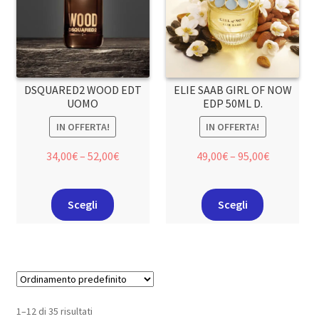
DSQUARED2 WOOD EDT
ELIE SAAB GIRL OF NOW
UOMO
EDP 50ML D.
IN OFFERTA!
IN OFFERTA!
34,00
€
–
52,00
€
49,00
€
–
95,00
€
Scegli
Scegli
1–12 di 35 risultati