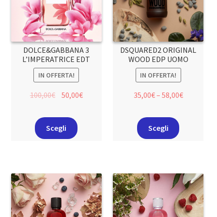
DOLCE&GABBANA 3
DSQUARED2 ORIGINAL
L’IMPERATRICE EDT
WOOD EDP UOMO
IN OFFERTA!
IN OFFERTA!
100,00
€
50,00
€
35,00
€
–
58,00
€
Scegli
Scegli