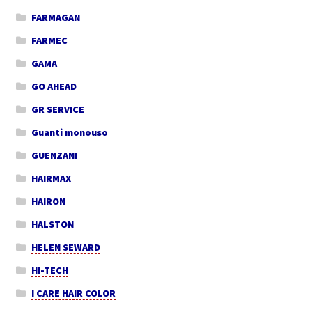
FARMAGAN
FARMEC
GAMA
GO AHEAD
GR SERVICE
Guanti monouso
GUENZANI
HAIRMAX
HAIRON
HALSTON
HELEN SEWARD
HI-TECH
I CARE HAIR COLOR