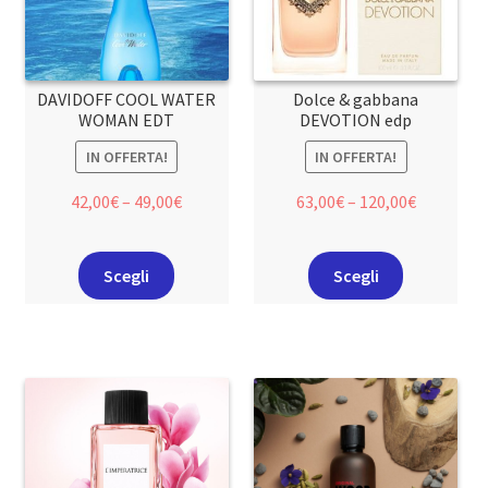
DAVIDOFF COOL WATER
Dolce & gabbana
WOMAN EDT
DEVOTION edp
IN OFFERTA!
IN OFFERTA!
42,00
€
–
49,00
€
63,00
€
–
120,00
€
Scegli
Scegli