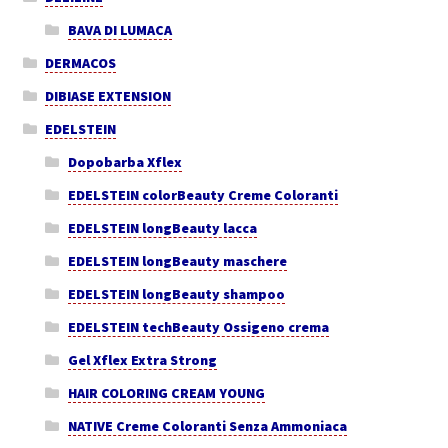
BAVA DI LUMACA
DERMACOS
DIBIASE EXTENSION
EDELSTEIN
Dopobarba Xflex
EDELSTEIN colorBeauty Creme Coloranti
EDELSTEIN longBeauty lacca
EDELSTEIN longBeauty maschere
EDELSTEIN longBeauty shampoo
EDELSTEIN techBeauty Ossigeno crema
Gel Xflex Extra Strong
HAIR COLORING CREAM YOUNG
NATIVE Creme Coloranti Senza Ammoniaca