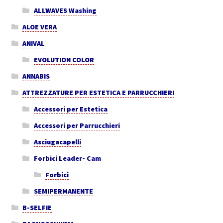
ALLWAVES Washing
ALOE VERA
ANIVAL
EVOLUTION COLOR
ANNABIS
ATTREZZATURE PER ESTETICA E PARRUCCHIERI
Accessori per Estetica
Accessori per Parrucchieri
Asciugacapelli
Forbici Leader- Cam
Forbici
SEMIPERMANENTE
B-SELFIE