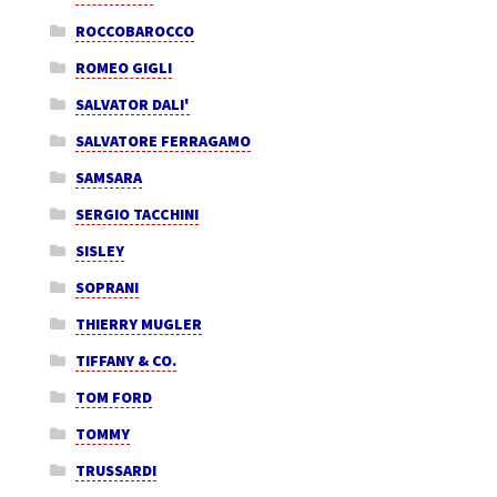
ROCCOBAROCCO
ROMEO GIGLI
SALVATOR DALI'
SALVATORE FERRAGAMO
SAMSARA
SERGIO TACCHINI
SISLEY
SOPRANI
THIERRY MUGLER
TIFFANY & CO.
TOM FORD
TOMMY
TRUSSARDI