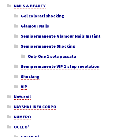
NAILS & BEAUTY
Gel colorati shocking
Glamour Nails
Semipermanente Glamour Nails Instànt
Semipermanente Shocking
Only One 1 sola passata
Semipermanente VIP 1 step revolution
Shocking
VIP
Naturoil
NAYSHA LINEA CORPO
NUMERO
OCLEO'
CREMEO'