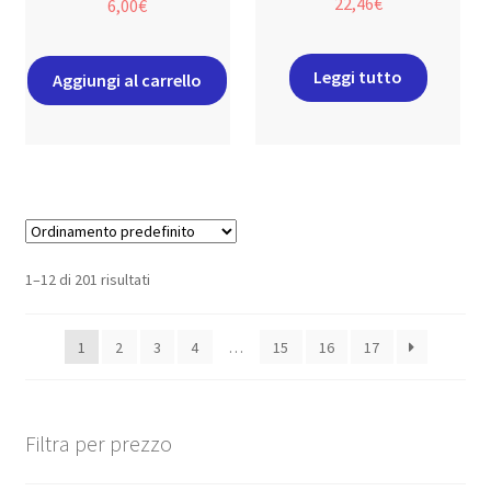
22,46
€
6,00
€
Leggi tutto
Aggiungi al carrello
1–12 di 201 risultati
1
2
3
4
…
15
16
17
Filtra per prezzo