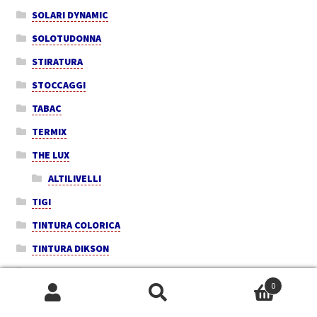
SOLARI DYNAMIC
SOLOTUDONNA
STIRATURA
STOCCAGGI
TABAC
TERMIX
THE LUX
ALTILIVELLI
TIGI
TINTURA COLORICA
TINTURA DIKSON
TINTURA SHE'S
0
TK PURE
Cerca:
Cerca