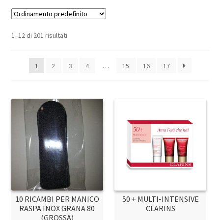
1–12 di 201 risultati
1
2
3
4
…
15
16
17
10 RICAMBI PER MANICO
50 + MULTI-INTENSIVE
RASPA INOX GRANA 80
CLARINS
(GROSSA)