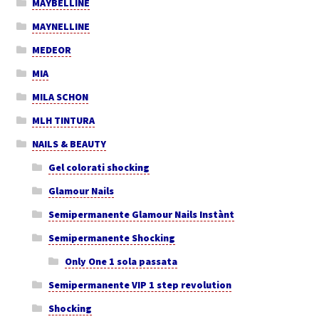
MAYBELLINE
MAYNELLINE
MEDEOR
MIA
MILA SCHON
MLH TINTURA
NAILS & BEAUTY
Gel colorati shocking
Glamour Nails
Semipermanente Glamour Nails Instànt
Semipermanente Shocking
Only One 1 sola passata
Semipermanente VIP 1 step revolution
Shocking