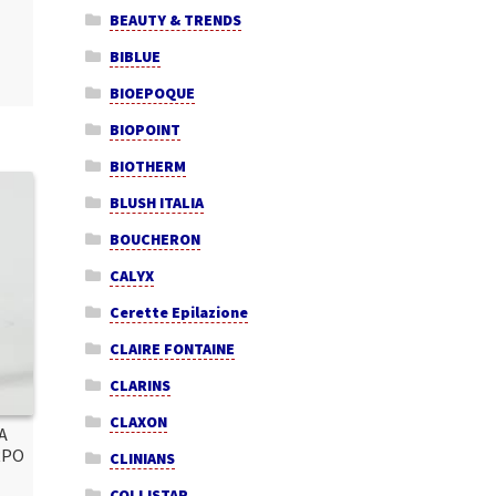
BEAUTY & TRENDS
BIBLUE
BIOEPOQUE
BIOPOINT
BIOTHERM
BLUSH ITALIA
BOUCHERON
CALYX
Cerette Epilazione
CLAIRE FONTAINE
CLARINS
CLAXON
A
RPO
CLINIANS
COLLISTAR