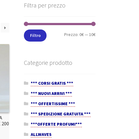
Filtra per prezzo
Prezzo:
0€
—
10€
Filtro
Categorie prodotto
*** CORSI GRATIS ***
*** NUOVI ARRIVI ***
*** OFFERTISSIME ***
*** SPEDIZIONE GRATUITA ***
A
 200
***OFFERTE PROFUMI***
ALLWAVES