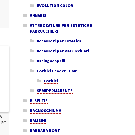
EVOLUTION COLOR
ANNABIS
ATTREZZATURE PER ESTETICA E
PARRUCCHIERI
Accessori per Estetica
Accessori per Parrucchieri
Asciugacapelli
Forbici Leader- Cam
Forbici
SEMIPERMANENTE
B-SELFIE
BAGNOSCHIUMA
A
BAMBINI
RPO
BARBARA BORT