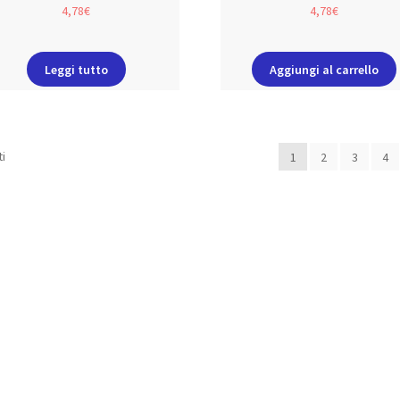
4,78
€
4,78
€
Leggi tutto
Aggiungi al carrello
ti
1
2
3
4