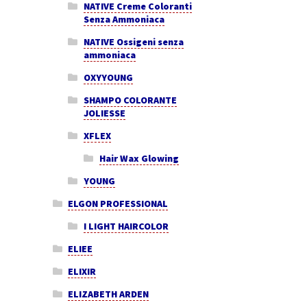
NATIVE Creme Coloranti
Senza Ammoniaca
NATIVE Ossigeni senza
ammoniaca
OXYYOUNG
SHAMPO COLORANTE
JOLIESSE
XFLEX
Hair Wax Glowing
YOUNG
ELGON PROFESSIONAL
I LIGHT HAIRCOLOR
ELIEE
ELIXIR
ELIZABETH ARDEN