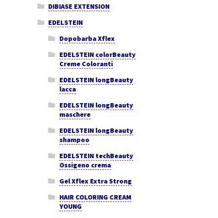
DIBIASE EXTENSION
EDELSTEIN
Dopobarba Xflex
EDELSTEIN colorBeauty
Creme Coloranti
EDELSTEIN longBeauty
lacca
EDELSTEIN longBeauty
maschere
EDELSTEIN longBeauty
shampoo
EDELSTEIN techBeauty
Ossigeno crema
Gel Xflex Extra Strong
HAIR COLORING CREAM
YOUNG