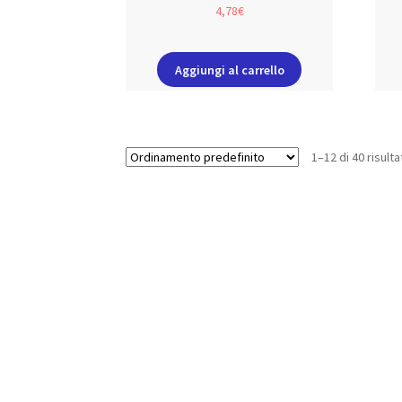
4,78
€
Aggiungi al carrello
1–12 di 40 risulta