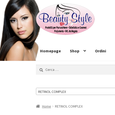
Vai
Vai
alla
al
navigazione
contenuto
Homepage
Shop
Ordini
Ricerca
per:
RETINOL COMPLEX
Home
RETINOL COMPLEX