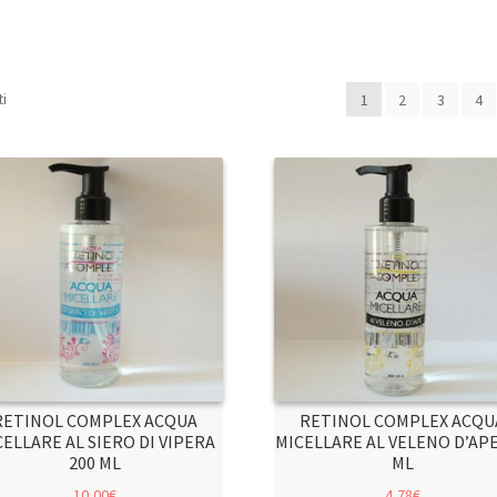
ti
1
2
3
4
RETINOL COMPLEX ACQUA
RETINOL COMPLEX ACQU
ELLARE AL SIERO DI VIPERA
MICELLARE AL VELENO D’APE
200 ML
ML
10,00
€
4,78
€