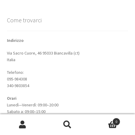
Come trovarci
Indirizzo
Via Sacro Cuore, 46 95033 Biancavilla (ct)
Italia
Telefono:
095-984308
340-9803854
Orari
Lunedì—Venerdì: 09:00–20:00
Sabato a: 09:00–15:00
0
Cerca:
Cerca
Informazioni su questo sito