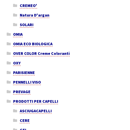
CREMEO'
Natura D'argan
SOLARI
OMIA
OMIA ECO BIOLOGICA
OVER COLOR Creme Coloranti
OXY
PARISIENNE
PENNELLI VISO
PREVAGE
PRODOTTI PER CAPELLI
ASCIUGACAPELLI
CERE
GEL