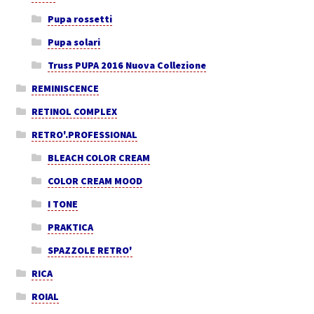
Pupa rossetti
Pupa solari
Truss PUPA 2016 Nuova Collezione
REMINISCENCE
RETINOL COMPLEX
RETRO'.PROFESSIONAL
BLEACH COLOR CREAM
COLOR CREAM MOOD
I TONE
PRAKTICA
SPAZZOLE RETRO'
RICA
ROIAL