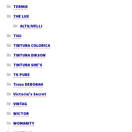
TERMIX
THE LUX
ALTILIVELLI
TIGI
TINTURA COLORICA
TINTURA DIKSON
TINTURA SHE'S
TK PURE
Truss DEBORAH
Victoria's Secret
VINTAG
WICTOR
WOMANITY