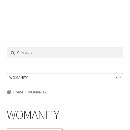
Il Mio Account
Ricerca
per:
WOMANITY
×
Home
WOMANITY
WOMANITY