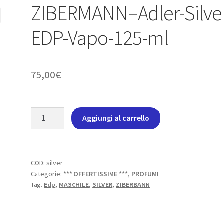
ZIBERMANN–Adler-Silve
EDP-Vapo-125-ml
75,00
€
ZIBERMANN-
Aggiungi al carrello
-
Adler-
Silver-
EDP-
COD:
silver
Categorie:
*** OFFERTISSIME ***
,
PROFUMI
Vapo-
Tag:
Edp
,
MASCHILE
,
SILVER
,
ZIBERBANN
125-
ml
quantità