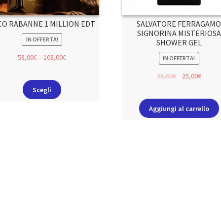
CO RABANNE 1 MILLION EDT
SALVATORE FERRAGAM
SIGNORINA MISTERIOSA
IN OFFERTA!
SHOWER GEL
58,00
€
–
103,00
€
IN OFFERTA!
35,00
€
25,00
€
Scegli
Aggiungi al carrello