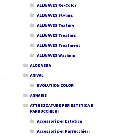
ALLWAVES Re-Color
ALLWAVES Styling
ALLWAVES Texture
ALLWAVES Treating
ALLWAVES Treatment
ALLWAVES Washing
ALOE VERA
ANIVAL
EVOLUTION COLOR
ANNABIS
ATTREZZATURE PER ESTETICA E
PARRUCCHIERI
Accessori per Estetica
Accessori per Parrucchieri