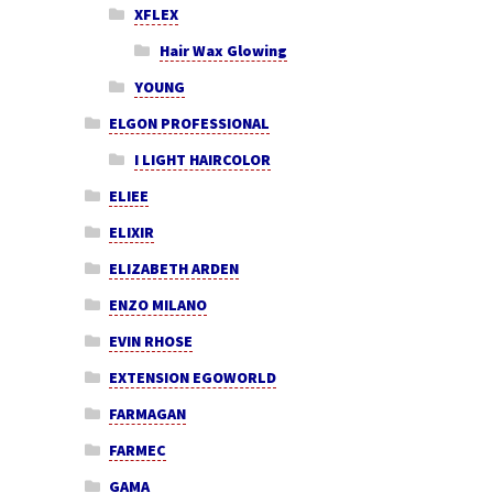
XFLEX
Hair Wax Glowing
YOUNG
ELGON PROFESSIONAL
I LIGHT HAIRCOLOR
ELIEE
ELIXIR
ELIZABETH ARDEN
ENZO MILANO
EVIN RHOSE
EXTENSION EGOWORLD
FARMAGAN
FARMEC
GAMA