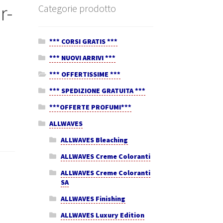
r-
Categorie prodotto
*** CORSI GRATIS ***
*** NUOVI ARRIVI ***
*** OFFERTISSIME ***
*** SPEDIZIONE GRATUITA ***
***OFFERTE PROFUMI***
ALLWAVES
ALLWAVES Bleaching
ALLWAVES Creme Coloranti
ALLWAVES Creme Coloranti
SA
ALLWAVES Finishing
ALLWAVES Luxury Edition