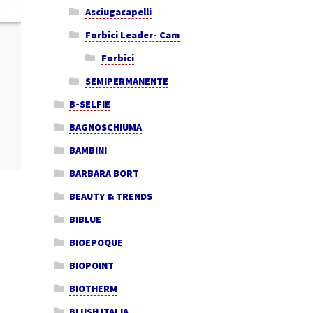
Asciugacapelli
O
Forbici Leader- Cam
Forbici
SEMIPERMANENTE
B-SELFIE
BAGNOSCHIUMA
BAMBINI
BARBARA BORT
BEAUTY & TRENDS
BIBLUE
BIOEPOQUE
BIOPOINT
BIOTHERM
BLUSH ITALIA