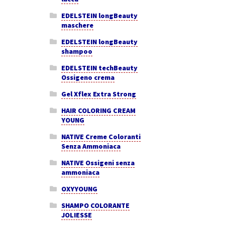
EDELSTEIN longBeauty
maschere
EDELSTEIN longBeauty
shampoo
EDELSTEIN techBeauty
Ossigeno crema
Gel Xflex Extra Strong
HAIR COLORING CREAM
YOUNG
NATIVE Creme Coloranti
Senza Ammoniaca
NATIVE Ossigeni senza
ammoniaca
OXYYOUNG
SHAMPO COLORANTE
JOLIESSE