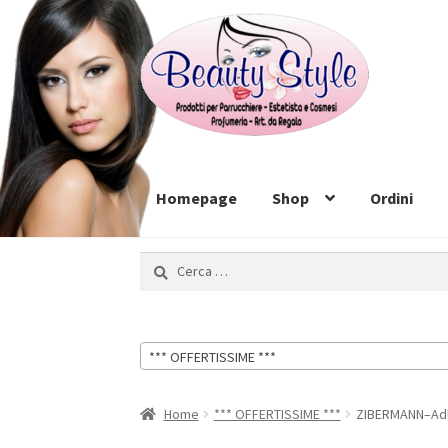
Vai
Vai
alla
al
navigazione
contenuto
Homepage
Shop
Ordini
Ricerca
per:
*** OFFERTISSIME ***
Home
*** OFFERTISSIME ***
ZIBERMANN–Adle