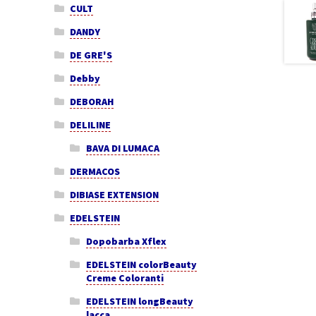
CULT
DANDY
DE GRE'S
Debby
DEBORAH
DELILINE
BAVA DI LUMACA
DERMACOS
DIBIASE EXTENSION
EDELSTEIN
Dopobarba Xflex
EDELSTEIN colorBeauty
Creme Coloranti
EDELSTEIN longBeauty
lacca