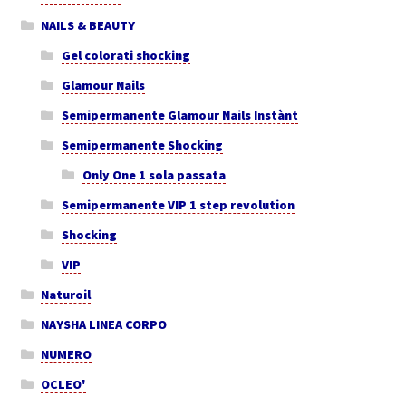
NAILS & BEAUTY
Gel colorati shocking
Glamour Nails
Semipermanente Glamour Nails Instànt
Semipermanente Shocking
Only One 1 sola passata
Semipermanente VIP 1 step revolution
Shocking
VIP
Naturoil
NAYSHA LINEA CORPO
NUMERO
OCLEO'