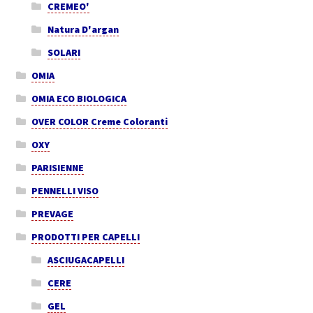
CREMEO'
Natura D'argan
SOLARI
OMIA
OMIA ECO BIOLOGICA
OVER COLOR Creme Coloranti
OXY
PARISIENNE
PENNELLI VISO
PREVAGE
PRODOTTI PER CAPELLI
ASCIUGACAPELLI
CERE
GEL