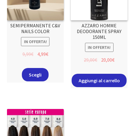
SEMIPERMANENTE C&V
AZZARO HOMME
NAILS COLOR
DEODORANTE SPRAY
150ML
IN OFFERTA!
IN OFFERTA!
9,99
€
4,99
€
29,00
€
20,00
€
Scegli
Aggiungi al carrello