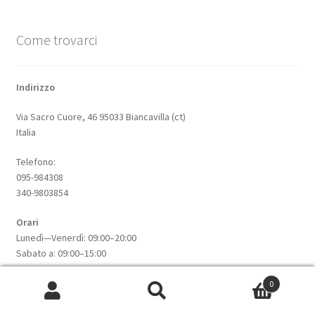
Come trovarci
Indirizzo
Via Sacro Cuore, 46 95033 Biancavilla (ct)
Italia
Telefono:
095-984308
340-9803854
Orari
Lunedì—Venerdì: 09:00–20:00
Sabato a: 09:00–15:00
0
Cerca:
Cerca
Informazioni su questo sito