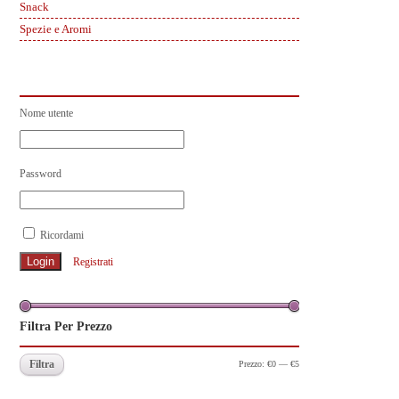
Snack
Spezie e Aromi
Nome utente
Password
Ricordami
Registrati
Filtra Per Prezzo
Filtra
Prezzo:
€0
—
€5