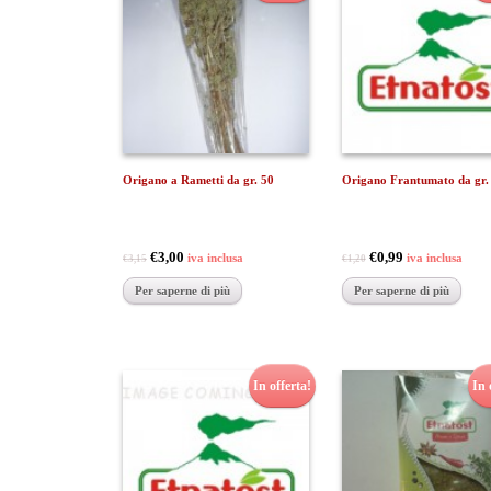
Origano a Rametti da gr. 50
Origano Frantumato da gr.
€3,00
€0,99
iva inclusa
iva inclusa
€3,15
€1,20
Per saperne di più
Per saperne di più
In offerta!
In 