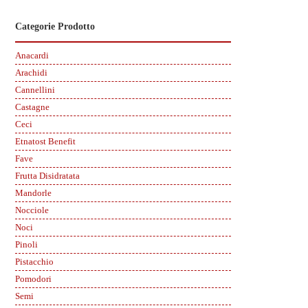
Categorie Prodotto
Anacardi
Arachidi
Cannellini
Castagne
Ceci
Etnatost Benefit
Fave
Frutta Disidratata
Mandorle
Nocciole
Noci
Pinoli
Pistacchio
Pomodori
Semi