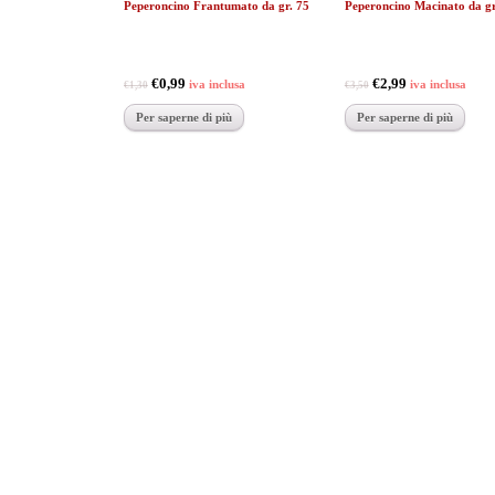
Peperoncino Frantumato da gr. 75
Peperoncino Macinato da gr
€0,99
€2,99
iva inclusa
iva inclusa
€1,30
€3,50
Per saperne di più
Per saperne di più