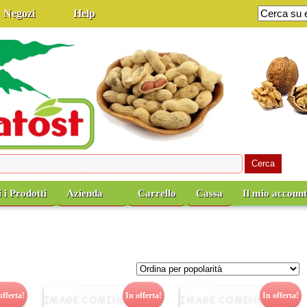
Negozi
Help
i i Prodotti
Azienda
Carrello
Cassa
Il mio accoun
offerta!
In offerta!
In offerta!