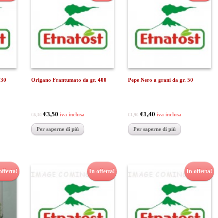
 30
Origano Frantumato da gr. 400
Pepe Nero a grani da gr. 50
€3,50
€1,40
iva inclusa
iva inclusa
€6,30
€1,90
Per saperne di più
Per saperne di più
offerta!
In offerta!
In offerta!