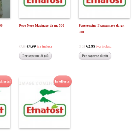
50
Pepe Nero Macinato da gr. 500
Peperoncino Frantumato da gr.
500
€4,99
€2,99
iva inclusa
iva inclusa
€7,88
€5,25
Per saperne di più
Per saperne di più
offerta!
In offerta!