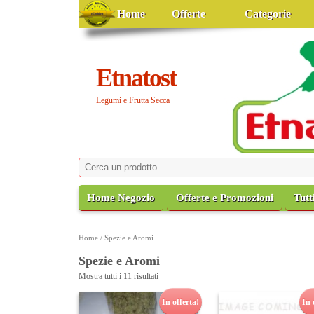
Home
Offerte
Categorie
Etnatost
Legumi e Frutta Secca
Home Negozio
Offerte e Promozioni
Tutt
Home
/ Spezie e Aromi
Spezie e Aromi
Mostra tutti i 11 risultati
In offerta!
In 