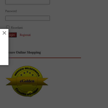
Password
Ricordami
×
Registrati
Secure Online Shopping