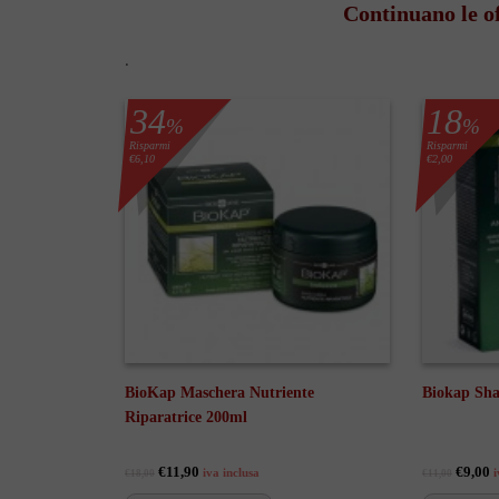
Continuano le of
.
34
18
%
%
Risparmi
Risparmi
€6,10
€2,00
BioKap Maschera Nutriente
Biokap Sha
Riparatrice 200ml
€11,90
€9,00
iva inclusa
i
€18,00
€11,00