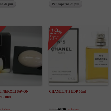
ne di più
Per saperne di più
19
%
Risparmi
€16,10
E NEROLI SAVON
CHANEL N°5 EDP 50ml
E 100g
€69,90
a inclusa
iva inclusa
€86,00