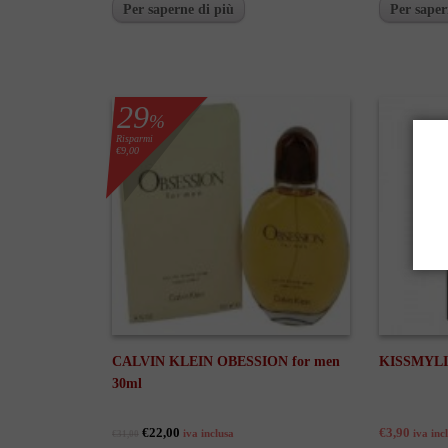
Per saperne di più
Per saper
29
%
Risparmi
€9,00
CALVIN KLEIN OBESSION for men
KISSMYLIP
30ml
€22,00
€3,90
iva inclusa
iva inc
€31,00