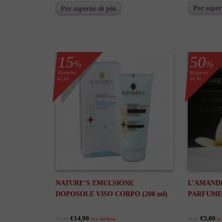
Per saper
Per saperne di più
15
50
%
%
Risparmi
Risparmi
€2,60
€4,95
NATURE’S EMULSIONE
L’AMAND
DOPOSOLE VISO CORPO (200 ml)
PARFUME’
€14,90
€5,00
iva inclusa
iv
€17,50
€9,95