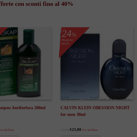
ferte con sconti fino al 40%
24
%
Risparmi
€8,00
mpoo Antiforfora 200ml
CALVIN KLEIN OBESSION NIGHT
for men 30ml
€25,00
va inclusa
iva inclusa
€33,00