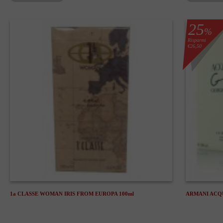
25
%
Risparmi
€26,50
1a CLASSE WOMAN IRIS FROM EUROPA 100ml
ARMANI ACQU