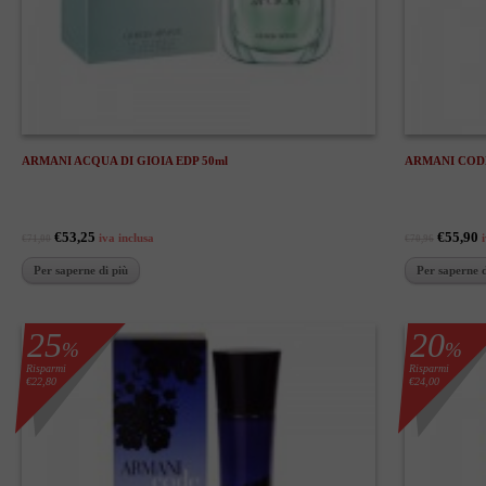
ARMANI ACQUA DI GIOIA EDP 50ml
ARMANI CODE
€53,25
€55,90
iva inclusa
€71,00
€70,96
Per saperne di più
Per saperne d
25
20
%
%
Risparmi
Risparmi
€22,80
€24,00