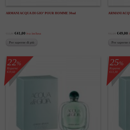
ARMANI ACQUA DI GIO’ POUR HOMME 30ml
ARMANI ACQU
€41,00
€49,00
iva inclusa
€52,00
€62,00
Per saperne di più
Per saperne d
22
25
%
%
Risparmi
Risparmi
€19,60
€13,30