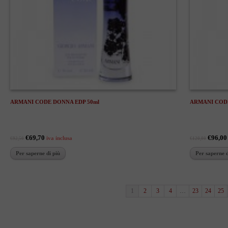
ARMANI CODE DONNA EDP 50ml
ARMANI CODE
€69,70
€96,00
iva inclusa
€92,50
€120,00
Per saperne di più
Per saperne d
1
2
3
4
…
23
24
25