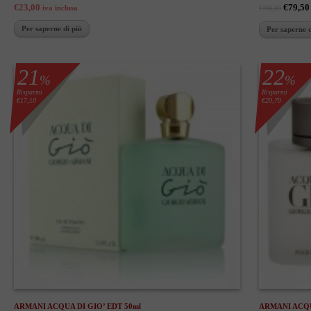
€23,00
€79,50
iva inclusa
€106,00
Per saperne di più
Per saperne d
21
22
%
%
Risparmi
Risparmi
€17,10
€20,70
ARMANI ACQUA DI GIO’ EDT 50ml
ARMANI ACQU