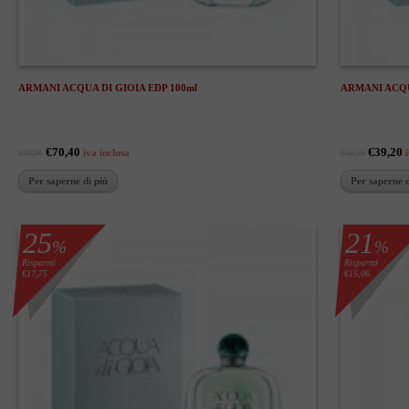
ARMANI ACQUA DI GIOIA EDP 100ml
ARMANI ACQU
€70,40
€39,20
iva inclusa
€90,00
€52,50
Per saperne di più
Per saperne d
25
21
%
%
Risparmi
Risparmi
€17,75
€15,06