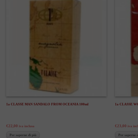
1a CLASSE MAN SANDALO FROM OCEANIA 100ml
1a CLASSE W
€22,00
€23,00
iva inclusa
iva inc
Per saperne di più
Per saperne d