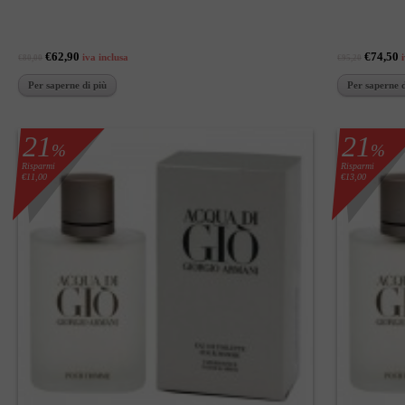
€62,90
€74,50
iva inclusa
€80,00
€95,20
Per saperne di più
Per saperne d
21
21
%
%
Risparmi
Risparmi
€11,00
€13,00