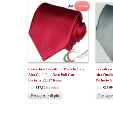
In offerta!
Cravatta o Cravattino Made In Italy
Cravatta o
Alta Qualità in Raso Poli Con
Alta Quali
Pochette R1027 Rosso
Pochette G
€17,90
€17,90
iva inclusa
€24,90
€24,90
Per saperne di più
Per saper