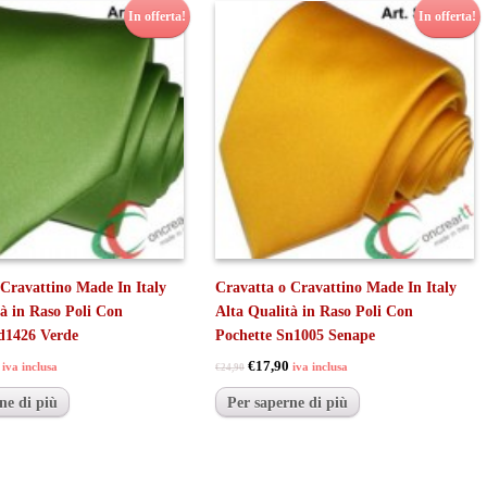
In offerta!
In offerta!
 Cravattino Made In Italy
Cravatta o Cravattino Made In Italy
tà in Raso Poli Con
Alta Qualità in Raso Poli Con
d1426 Verde
Pochette Sn1005 Senape
€17,90
iva inclusa
iva inclusa
€24,90
ne di più
Per saperne di più