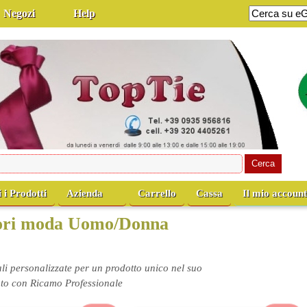
Negozi
Help
i i Prodotti
Azienda
Carrello
Cassa
Il mio accoun
ssori moda Uomo/Donna
ali personalizzate per un prodotto unico nel suo
nto con Ricamo Professionale