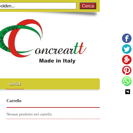
t
Social
Carrello
Nessun prodotto nel carrello