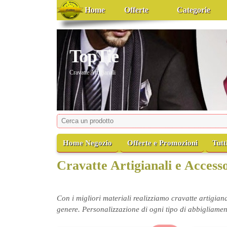
Home
Offerte
Categorie
TopTie
Cravatte Artigianali
Home Negozio
Offerte e Promozioni
Tutt
Cravatte Artigianali e Acce
Con i migliori materiali realizziamo cravatte artigian
genere. Personalizzazione di ogni tipo di abbigliame