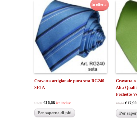
In offerta!
Cravatta artigianale pura seta RG240
Cravatta o
SETA
Alta Quali
Pochette V
€16,68
€17,90
iva inclusa
€26,90
€24,90
Per saperne di più
Per saper