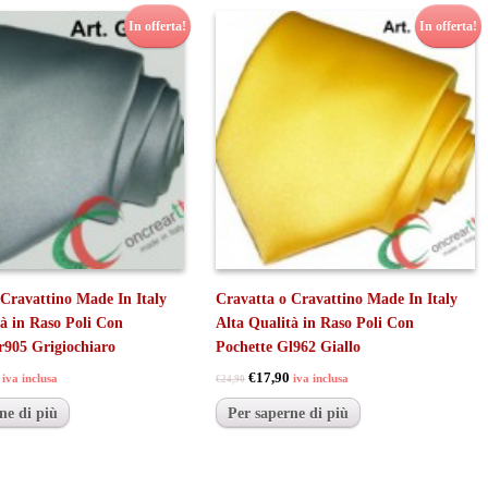
In offerta!
In offerta!
 Cravattino Made In Italy
Cravatta o Cravattino Made In Italy
tà in Raso Poli Con
Alta Qualità in Raso Poli Con
r905 Grigiochiaro
Pochette Gl962 Giallo
€17,90
iva inclusa
iva inclusa
€24,90
ne di più
Per saperne di più