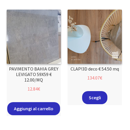
PAVIMENTO BAHIA GREY
CLAP!3D deco € 54.50 mq
LEVIGATO 59X59 €
134.07
€
12.00/MQ
12.84
€
Scegli
Aggiungi al carrello