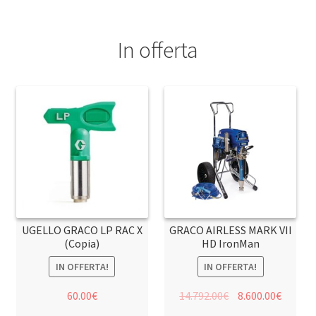
In offerta
UGELLO GRACO LP RAC X
GRACO AIRLESS MARK VII
(Copia)
HD IronMan
IN OFFERTA!
IN OFFERTA!
60.00
€
14.792.00
€
8.600.00
€