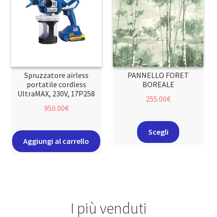
Spruzzatore airless
PANNELLO FORET
portatile cordless
BOREALE
UltraMAX, 230V, 17P258
255.00
€
950.00
€
Scegli
Aggiungi al carrello
I più venduti