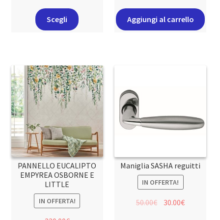
Scegli
Aggiungi al carrello
PANNELLO EUCALIPTO
Maniglia SASHA reguitti
EMPYREA OSBORNE E
IN OFFERTA!
LITTLE
IN OFFERTA!
50.00
€
30.00
€