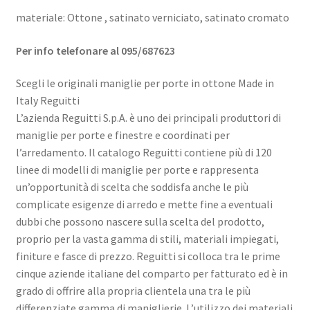
materiale: Ottone , satinato verniciato, satinato cromato
P
er info telefonare al 095/687623
Scegli le originali maniglie per porte in ottone Made in
Italy Reguitti
L’azienda Reguitti S.p.A. è uno dei principali produttori di
maniglie per porte e finestre e coordinati per
l’arredamento. Il catalogo Reguitti contiene più di 120
linee di modelli di maniglie per porte e rappresenta
un’opportunità di scelta che soddisfa anche le più
complicate esigenze di arredo e mette fine a eventuali
dubbi che possono nascere sulla scelta del prodotto,
proprio per la vasta gamma di stili, materiali impiegati,
finiture e fasce di prezzo. Reguitti si colloca tra le prime
cinque aziende italiane del comparto per fatturato ed è in
grado di offrire alla propria clientela una tra le più
differenziate gamma di maniglierie. L’utilizzo dei materiali