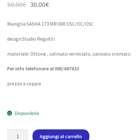
50.00
€
30.00
€
Maniglia SASHA 173 MR 008 OSC/OC/OSC
design:Studio Reguitti
materiale: Ottone , satinato verniciato, satinato cromato
P
er info telefonare al 095/687623
prezzo a coppia
Disponibile
Maniglia
Aggiungi al carrello