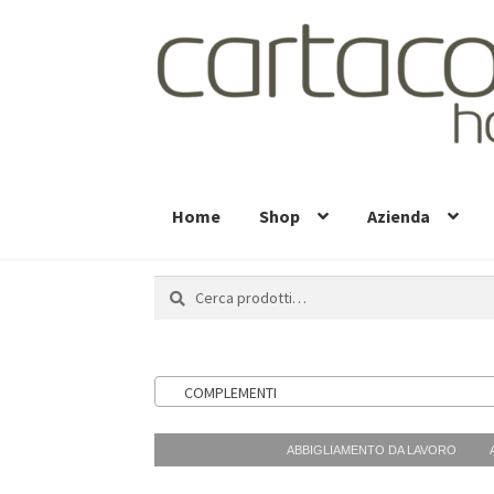
Vai
Vai
alla
al
navigazione
contenuto
Home
Shop
Azienda
Cerca:
Cerca
COMPLEMENTI
ABBIGLIAMENTO DA LAVORO