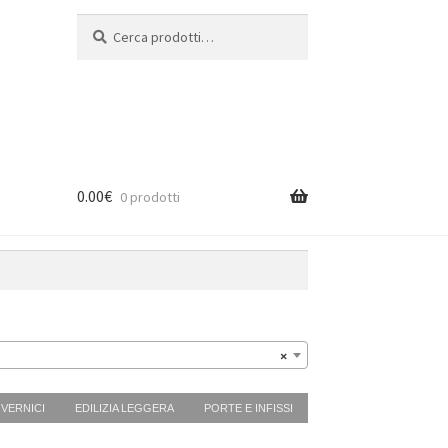
Cerca:
Cerca
0.00
€
0 prodotti
×
 VERNICI
EDILIZIA LEGGERA
PORTE E INFISSI