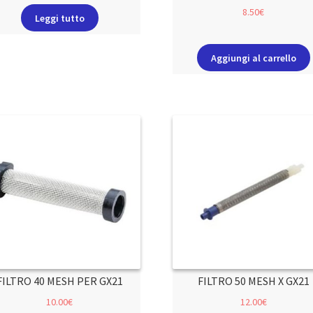
8.50
€
Leggi tutto
Aggiungi al carrello
FILTRO 40 MESH PER GX21
FILTRO 50 MESH X GX21
10.00
€
12.00
€