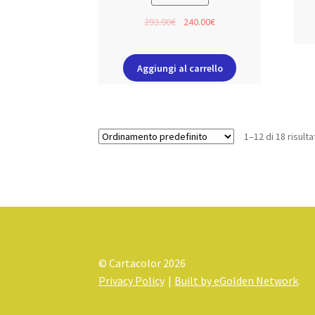
293.00
€
240.00
€
Aggiungi al carrello
1–12 di 18 risulta
© Cartacolor 2026
Privacy Policy
Built by eGolden Network
.