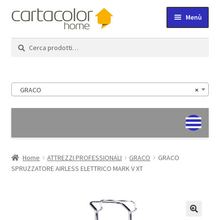
Vai
Vai
Menù
alla
al
navigazione
contenuto
Cerca:
Cerca
Home
Expand
Shop
child
GRACO
×
menu
Expand
Azienda
child
menu
Carrello
Expand
Login/Logout
child
Home
ATTREZZI PROFESSIONALI
GRACO
GRACO
SPRUZZATORE AIRLESS ELETTRICO MARK V XT
menu
Feedback