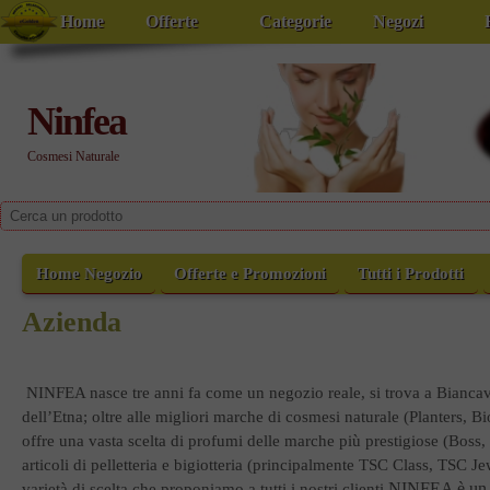
Home
Offerte
Categorie
Negozi
Ninfea
Cosmesi Naturale
Home Negozio
Offerte e Promozioni
Tutti i Prodotti
Azienda
NINFEA nasce tre anni fa come un negozio reale, si trova a Biancavi
dell’Etna; oltre alle migliori marche di cosmesi naturale (Planters, 
offre una vasta scelta di profumi delle marche più prestigiose (Bos
articoli di pelletteria e bigiotteria (principalmente TSC Class, TSC J
NINFEA è un n
varietà di scelta che proponiamo a tutti i nostri clienti.