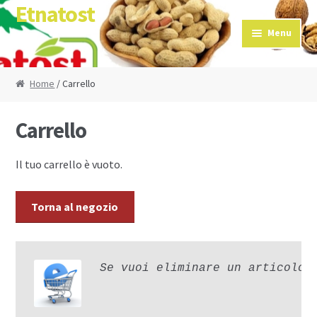
Etnatost
Skip to navigation
Skip to content
Menu
Home
/ Carrello
Carrello
Il tuo carrello è vuoto.
Torna al negozio
Se vuoi eliminare un articolo 