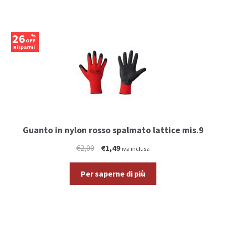
26
%
OFF
Risparmi
€0,51
Guanto in nylon rosso spalmato lattice mis.9
€2,00
€1,49
iva inclusa
Per saperne di più