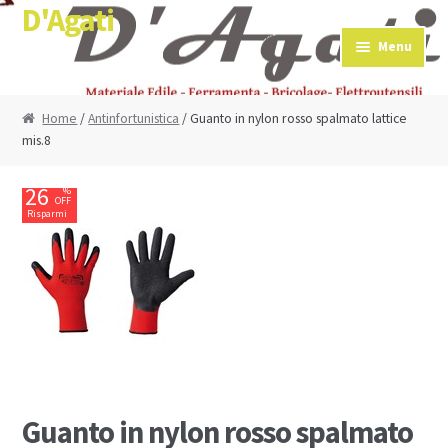
D'Agati
Skip to navigation
Skip to content
Menu
Home
/
Antinfortunistica
/ Guanto in nylon rosso spalmato lattice
mis.8
26
%
OFF
Risparmi
€0,51
Guanto in nylon rosso spalmato