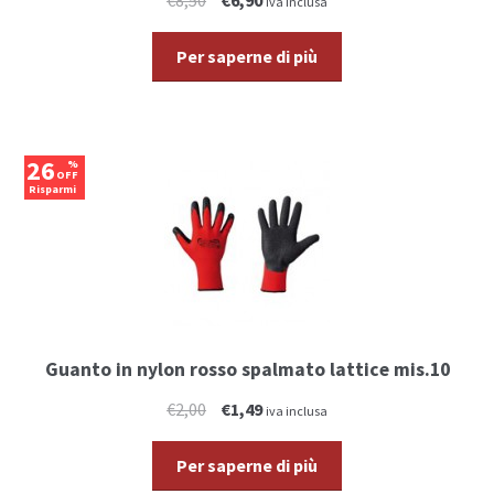
€8,50
€6,90
iva inclusa
Per saperne di più
26
%
OFF
Risparmi
€0,51
Guanto in nylon rosso spalmato lattice mis.10
€2,00
€1,49
iva inclusa
Per saperne di più