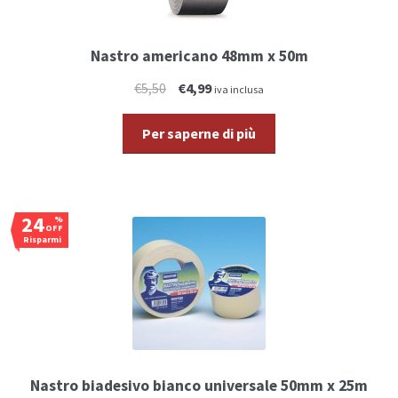
Nastro americano 48mm x 50m
€5,50
€4,99
iva inclusa
Per saperne di più
24
%
OFF
Risparmi
€1,10
Nastro biadesivo bianco universale 50mm x 25m