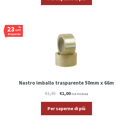
23
%
OFF
Risparmi
€0,30
Nastro imballo trasparente 50mm x 66m
€1,30
€1,00
iva inclusa
Per saperne di più