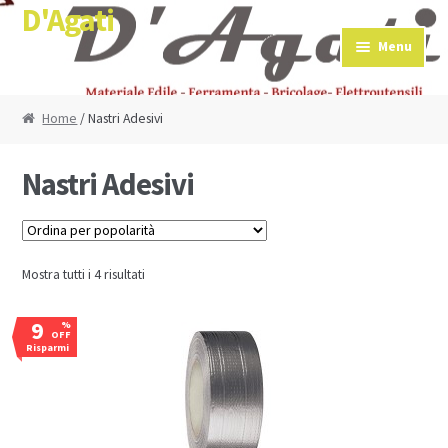
D'Agati
Skip to navigation
Skip to content
Menu
Home
/ Nastri Adesivi
Nastri Adesivi
Mostra tutti i 4 risultati
9
%
OFF
Risparmi
€0,51