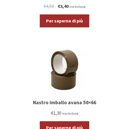
€4,50
€3,40
iva inclusa
Per saperne di più
Nastro imballo avana 50×66
€1,30
iva inclusa
Per saperne di più