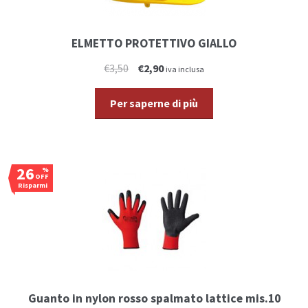
ELMETTO PROTETTIVO GIALLO
€3,50
€2,90
iva inclusa
Per saperne di più
26
%
OFF
Risparmi
€0,51
Guanto in nylon rosso spalmato lattice mis.10