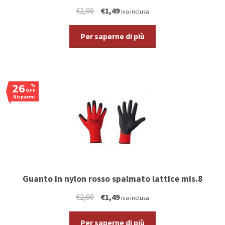
€2,00
€1,49
iva inclusa
Per saperne di più
26
%
OFF
Risparmi
€0,51
Guanto in nylon rosso spalmato lattice mis.8
€2,00
€1,49
iva inclusa
Per saperne di più