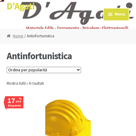
D'Agati
Skip to navigation
Skip to content
Menu
Home
/ Antinfortunistica
Antinfortunistica
Mostra tutti i 4 risultati
17
%
OFF
Risparmi
€0,60