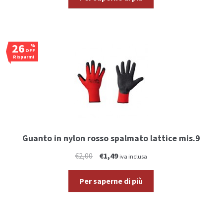
26
%
OFF
Risparmi
€0,51
Guanto in nylon rosso spalmato lattice mis.9
€2,00
€1,49
iva inclusa
Per saperne di più