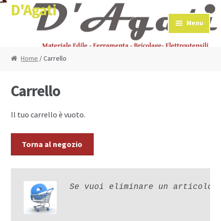
D'Agati
Skip to navigation
Skip to content
Menu
Home
/ Carrello
Carrello
Il tuo carrello è vuoto.
Torna al negozio
Se vuoi eliminare un articolo 