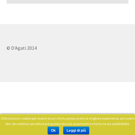
© D'Agati 2014
Utilizziamo i cookie per essere sicuri che tu possa avere la migliore esperienza sul nostro
0
sito. Se continui ad utilizzare questo sito noi assumiamo che tu ne sia soddisfatto.
Cerca:
Ok
Leggi di più