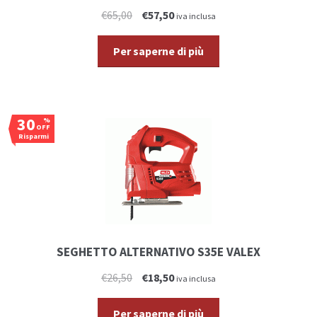
€65,00
€57,50
iva inclusa
Per saperne di più
30
%
OFF
Risparmi
€8,00
SEGHETTO ALTERNATIVO S35E VALEX
€26,50
€18,50
iva inclusa
Per saperne di più