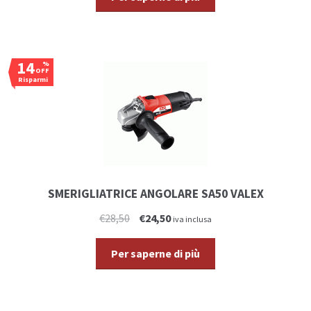
14
%
OFF
Risparmi
€4,00
SMERIGLIATRICE ANGOLARE SA50 VALEX
€28,50
€24,50
iva inclusa
Per saperne di più