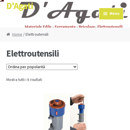
D'Agati
Skip to navigation
Skip to content
Menu
Home
/ Elettroutensili
Elettroutensili
Mostra tutti i 6 risultati