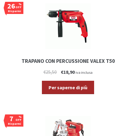
26
%
OFF
Risparmi
€6,60
TRAPANO CON PERCUSSIONE VALEX T50
€25,50
€18,90
iva inclusa
Per saperne di più
7
%
OFF
Risparmi
€5,10