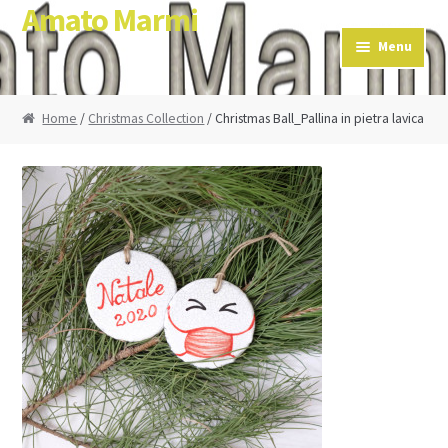
Amato Marmi
Skip to navigation
Skip to content
Menu
Home
/
Christmas Collection
/ Christmas Ball_Pallina in pietra lavica