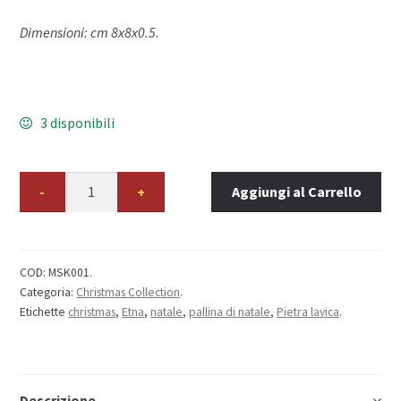
Dimensioni: cm 8x8x0.5.
3 disponibili
Aggiungi al Carrello
COD:
MSK001
.
Categoria:
Christmas Collection
.
Etichette
christmas
,
Etna
,
natale
,
pallina di natale
,
Pietra lavica
.
Descrizione