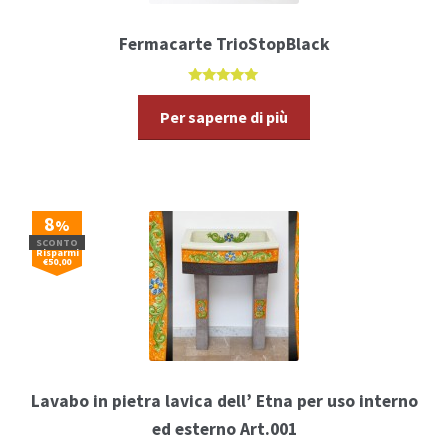
Fermacarte TrioStopBlack
5.00
di 5
Per saperne di più
8
%
SCONTO
Risparmi
€50,00
Lavabo in pietra lavica dell’ Etna per uso interno
ed esterno Art.001