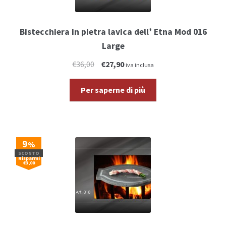
Bistecchiera in pietra lavica dell’ Etna Mod 016
Large
€36,00
€27,90
iva inclusa
Per saperne di più
9
%
SCONTO
Risparmi
€3,00