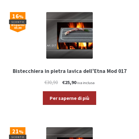
16
%
SCONTO
Risparmi
€5,00
Bistecchiera in pietra lavica dell’Etna Mod 017
€30,90
€25,90
iva inclusa
Per saperne di più
21
%
SCONTO