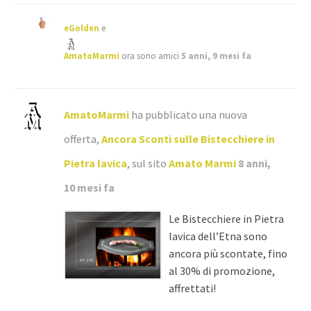
eGolden
e
AmatoMarmi
ora sono amici
5 anni, 9 mesi fa
AmatoMarmi
ha pubblicato una nuova
offerta,
Ancora Sconti sulle Bistecchiere in
Pietra lavica
, sul sito
Amato Marmi
8 anni,
10 mesi fa
Le Bistecchiere in Pietra
lavica dell’Etna sono
ancora più scontate, fino
al 30% di promozione,
affrettati!