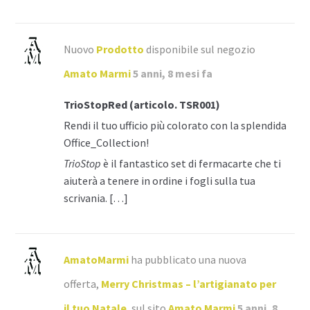
Nuovo
Prodotto
disponibile sul negozio
Amato Marmi
5 anni, 8 mesi fa
TrioStopRed (articolo. TSR001)
Rendi il tuo ufficio più colorato con la splendida
Office_Collection!
TrioStop
è il fantastico set di fermacarte che ti
aiuterà a tenere in ordine i fogli sulla tua
scrivania. […]
AmatoMarmi
ha pubblicato una nuova
offerta,
Merry Christmas – l’artigianato per
il tuo Natale
, sul sito
Amato Marmi
5 anni, 8