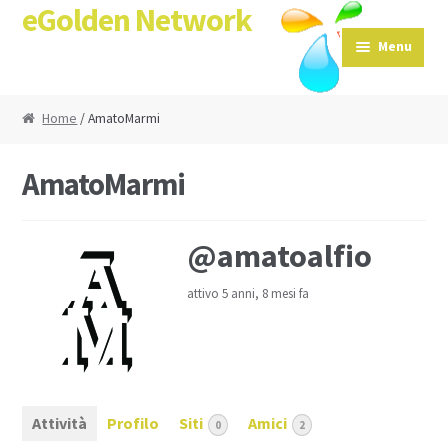
eGolden Network
Skip to navigation
Skip to content
Menu
Home
/ AmatoMarmi
AmatoMarmi
@amatoalfio
attivo 5 anni, 8 mesi fa
Attività
Profilo
Siti
Amici
0
2